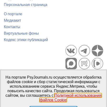
Персональная страница
О портале
Медиакит
Контакты
Виртуальные фоны
Кодекс этики публикаций
Портал психологических изданий PsyJournals.ru, 2007–2026
На портале PsyJournals.ru осуществляется обработка
Правила использования материалов
файлов cookie и сбор статистической информации с
Свидетельство регистрации СМИ
Эл № ФС77-66447 от 14 июля
использованием сервиса Яндекс.Метрика, чтобы
2016 г.
повысить качество сайта. Продолжая пользоваться
сайтом, вы соглашаетесь с
Политикой использования
Издатель:
ФГБОУ ВО МГППУ
файлов Cookie
.
Репозиторий открытого доступа