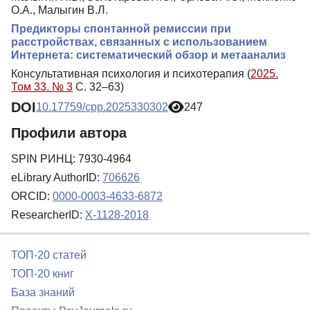
О.А., Малыгин В.Л.
Предикторы спонтанной ремиссии при
расстройствах, связанных с использованием
Интернета: систематический обзор и метаанализ
Консультативная психология и психотерапия (
2025.
Том 33. № 3
С. 32–63)
DOI
10.17759/cpp.2025330302
247
Профили автора
SPIN РИНЦ: 7930-4964
eLibrary AuthorID:
706626
ORCID:
0000-0003-4633-6872
ResearcherID:
X-1128-2018
ТОП-20 статей
ТОП-20 книг
База знаний