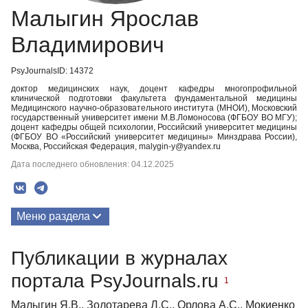
Малыгин Ярослав
Владимирович
PsyJournalsID: 14372
доктор медицинских наук, доцент кафедры многопрофильной
клинической подготовки факультета фундаментальной медицины
Медицинского научно-образовательного института (МНОИ), Московский
государственный университет имени М.В.Ломоносова (ФГБОУ ВО МГУ);
доцент кафедры общей психологии, Российский университет медицины
(ФГБОУ ВО «Российский университет медицины» Минздрава России),
Москва, Российская Федерация, malygin-y@yandex.ru
Дата последнего обновления: 04.12.2025
Меню раздела
Публикации
Публикации в журналах
портала PsyJournals.ru
1
Малыгин Я.В., Золотарева Л.С., Орлова А.С., Мокиенко