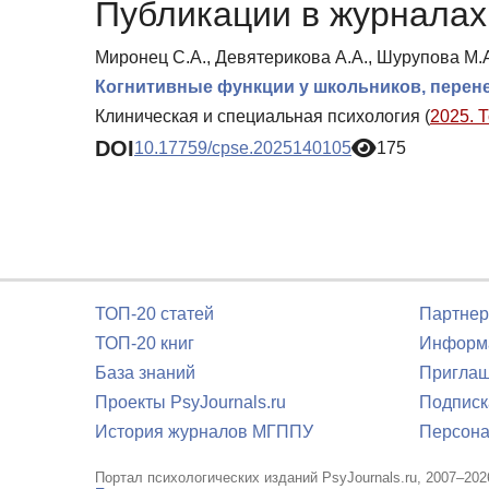
Публикации в журналах 
Миронец С.А., Девятерикова А.А., Шурупова М.А
Когнитивные функции у школьников, перен
Клиническая и специальная психология (
2025. 
DOI
10.17759/cpse.2025140105
175
ТОП-20 статей
Партнер
ТОП-20 книг
Информа
База знаний
Приглаш
Проекты PsyJournals.ru
Подписк
История журналов МГППУ
Персона
Портал психологических изданий PsyJournals.ru, 2007–202