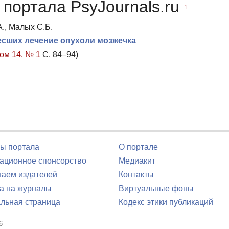
портала PsyJournals.ru
1
., Малых С.Б.
есших лечение опухоли мозжечка
Том 14. № 1
С. 84–94)
ы портала
О портале
ционное спонсорство
Медиакит
аем издателей
Контакты
а на журналы
Виртуальные фоны
льная страница
Кодекс этики публикаций
6