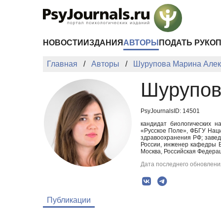
Перейти к основному содержанию
НОВОСТИ
ИЗДАНИЯ
АВТОРЫ
ПОДАТЬ РУКО
Главная
Авторы
Шурупова Марина Алек
Шурупов
PsyJournalsID: 14501
кандидат биологических н
«Русское Поле», ФБГУ Наци
здравоохранения РФ; заве
России, инженер кафедры В
Москва, Российская Федерац
Дата последнего обновления
Публикации