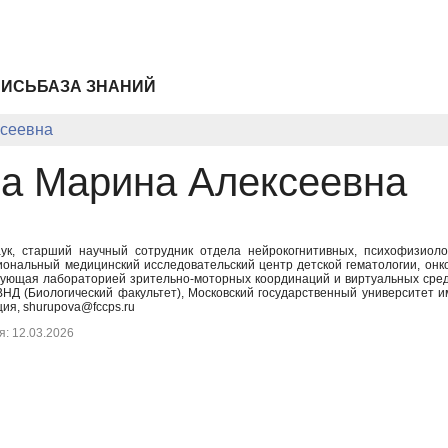
ПИСЬ
БАЗА ЗНАНИЙ
сеевна
а Марина Алексеевна
аук, старший научный сотрудник отдела нейрокогнитивных, психофизиол
ональный медицинский исследовательский центр детской гематологии, онк
дующая лабораторией зрительно-моторных координаций и виртуальных сре
НД (Биологический факультет), Московский государственный университет 
ия, shurupova@fccps.ru
: 12.03.2026