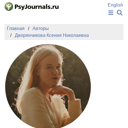
Перейти к основному содержанию
English
НОВОСТИ
Главная
Авторы
ИЗДАНИЯ
Дворянчикова Ксения Николаевна
АВТОРЫ
ПОДАТЬ РУКОПИСЬ
БАЗА ЗНАНИЙ
КЛЮЧЕВЫЕ СЛОВА
Регистрация
Вход