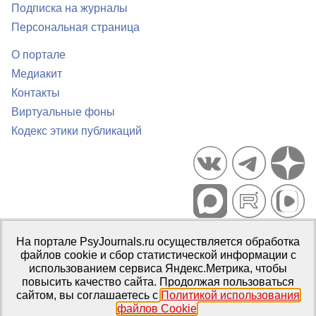
Подписка на журналы
Персональная страница
О портале
Медиакит
Контакты
Виртуальные фоны
Кодекс этики публикаций
Портал психологических изданий PsyJournals.ru, 2007–2026
На портале PsyJournals.ru осуществляется обработка
Правила использования материалов
файлов cookie и сбор статистической информации с
Свидетельство регистрации СМИ
Эл № ФС77-66447 от 14 июля
использованием сервиса Яндекс.Метрика, чтобы
2016 г.
повысить качество сайта. Продолжая пользоваться
сайтом, вы соглашаетесь с
Политикой использования
Издатель:
ФГБОУ ВО МГППУ
файлов Cookie
.