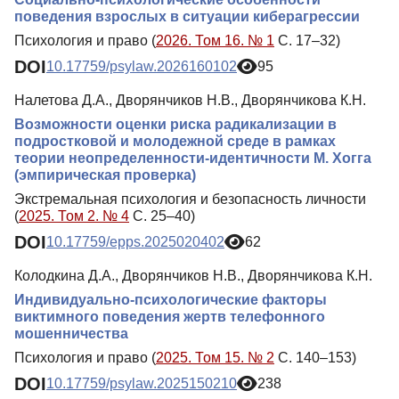
поведения взрослых в ситуации киберагрессии
Психология и право (
2026. Том 16. № 1
С. 17–32)
DOI
10.17759/psylaw.2026160102
95
Налетова Д.А., Дворянчиков Н.В., Дворянчикова К.Н.
Возможности оценки риска радикализации в
подростковой и молодежной среде в рамках
теории неопределенности-идентичности М. Хогга
(эмпирическая проверка)
Экстремальная психология и безопасность личности
(
2025. Том 2. № 4
С. 25–40)
DOI
10.17759/epps.2025020402
62
Колодкина Д.А., Дворянчиков Н.В., Дворянчикова К.Н.
Индивидуально-психологические факторы
виктимного поведения жертв телефонного
мошенничества
Психология и право (
2025. Том 15. № 2
С. 140–153)
DOI
10.17759/psylaw.2025150210
238