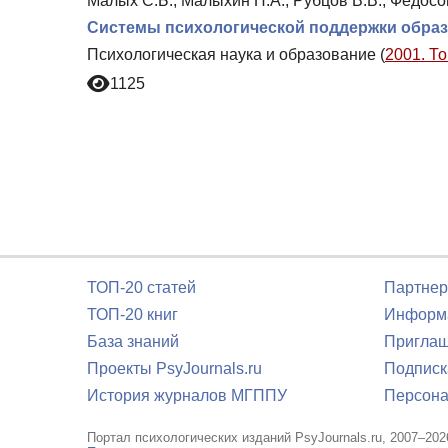
Малых С.Б., Малыхин П.А., Рубцов В.В., Федосо
Системы психологической поддержки образ
Психологическая наука и образование (
2001. То
1125
ТОП-20 статей
Партнер
ТОП-20 книг
Информа
База знаний
Приглаш
Проекты PsyJournals.ru
Подписк
История журналов МГППУ
Персона
Портал психологических изданий PsyJournals.ru, 2007–202