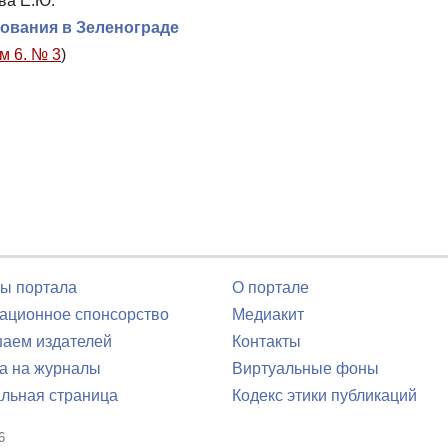
ва Е.Ю.
ования в Зеленограде
м 6. № 3
)
ы портала
О портале
ционное спонсорство
Медиакит
аем издателей
Контакты
а на журналы
Виртуальные фоны
льная страница
Кодекс этики публикаций
6