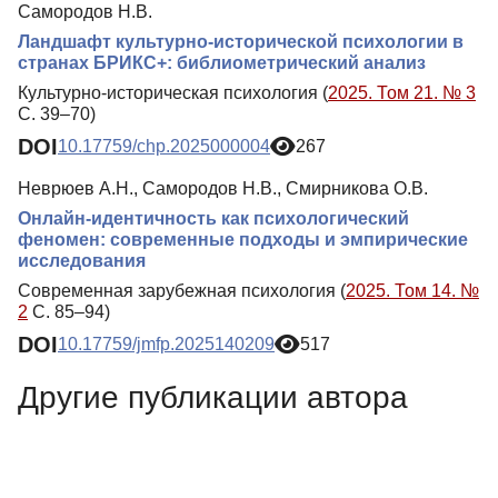
Самородов Н.В.
Ландшафт культурно-исторической психологии в
странах БРИКС+: библиометрический анализ
Культурно-историческая психология (
2025. Том 21. № 3
С. 39–70)
DOI
10.17759/chp.2025000004
267
Неврюев А.Н., Самородов Н.В., Смирникова О.В.
Онлайн-идентичность как психологический
феномен: современные подходы и эмпирические
исследования
Современная зарубежная психология (
2025. Том 14. №
2
С. 85–94)
DOI
10.17759/jmfp.2025140209
517
Другие публикации автора