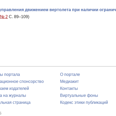
правления движением вертолета при наличии ограни
 № 2
С. 89–109)
ы портала
О портале
ционное спонсорство
Медиакит
аем издателей
Контакты
а на журналы
Виртуальные фоны
льная страница
Кодекс этики публикаций
6