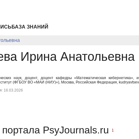
ПИСЬ
БАЗА ЗНАНИЙ
тольевна
ева Ирина Анатольевна
ческих наук, доцент, доцент кафедры «Математическая кибернетика», 
титут (ФГБОУ ВО «МАИ (НИУ)»), Москва, Российская Федерация, kudryavtseva
: 16.03.2026
портала PsyJournals.ru
1