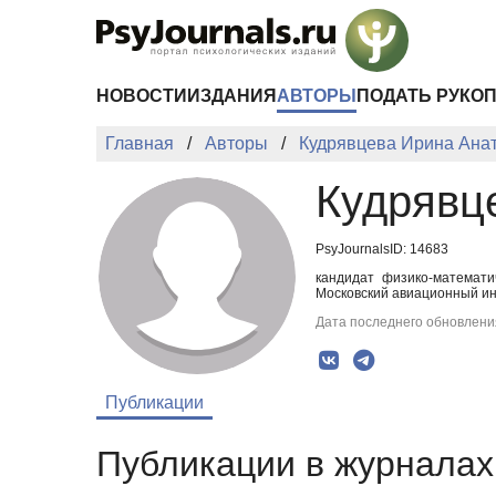
Перейти к основному содержанию
НОВОСТИ
ИЗДАНИЯ
АВТОРЫ
ПОДАТЬ РУКО
Главная
Авторы
Кудрявцева Ирина Ана
Кудрявц
PsyJournalsID: 14683
кандидат физико-математи
Московский авиационный инс
Дата последнего обновления
Публикации
Публикации в журналах 