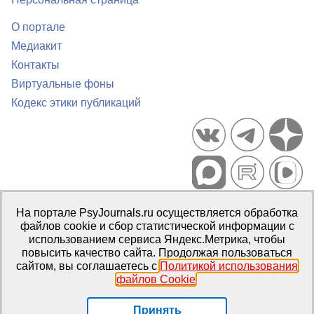
О портале
Медиакит
Контакты
Виртуальные фоны
Кодекс этики публикаций
Портал психологических изданий PsyJournals.ru, 2007–2026
На портале PsyJournals.ru осуществляется обработка
Правила использования материалов
файлов cookie и сбор статистической информации с
Свидетельство регистрации СМИ
Эл № ФС77-66447 от 14 июля
использованием сервиса Яндекс.Метрика, чтобы
2016 г.
повысить качество сайта. Продолжая пользоваться
сайтом, вы соглашаетесь с
Политикой использования
Издатель:
ФГБОУ ВО МГППУ
файлов Cookie
.
Репозиторий открытого доступа
Принять