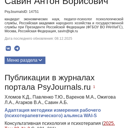
Савин Антон Борисович
PsyJournalsID: 14751
кандидат экономических наук, педагог-психолог психологической
службы, Российская академия народного хозяйства и государственной
службы при Президенте Российской Федерации (ФГБОУ ВО РАНХиГС),
Москва, Российская Федерация, savin@igk.ru
Дата последнего обновления: 08.12.2025
Меню раздела
Публикации
Публикации в журналах
портала PsyJournals.ru
1
Хломов К.Д., Павленко Т.Ю., Варенов М.А., Ожигова
Л.А., Агарков В.А., Савин А.Б.
Адаптация методики измерения рабочего
(психотерапевтического) альянса WAI-S
Консультативная психология и психотерапия (
2025.