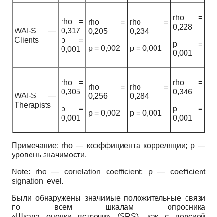
rho =
rho =
rho =
rho =
0,228
WAI-S —
0,317
0,205
0,234
Clients
p =
p =
p = 0,002
p = 0,001
0,001
0,001
rho =
rho =
rho =
rho =
0,305
0,346
WAI-S —
0,256
0,284
Therapists
p =
p =
p = 0,002
p = 0,001
0,001
0,001
Примечание: rho — коэффициента корреляции; p —
уровень значимости.
Note: rho — correlation coefficient; p — coefficient
signation level.
Были обнаружены значимые положительные связи
по всем шкалам опросника
«Шкала оценки встречи» (SRS), как с версией