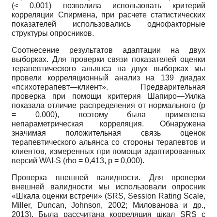
(< 0,001) позволила использовать критерий
корреляции Спирмена, при расчете статистических
показателей использовались однофакторные
структуры опросников.
Соотнесение результатов адаптации на двух
выборках. Для проверки связи показателей оценки
терапевтического альянса на двух выборках мы
провели корреляционный анализ на 139 диадах
«психотерапевт—клиент». Предварительная
проверка при помощи критерия Шапиро—Уилка
показала отличие распределения от нормального (p
= 0,000), поэтому была применена
непараметрическая корреляция. Обнаружена
значимая положительная связь оценок
терапевтического альянса со стороны терапевтов и
клиентов, измеренных при помощи адаптированных
версий WAI-S (rho = 0,413, p = 0,000).
Проверка внешней валидности. Для проверки
внешней валидности мы использовали опросник
«Шкала оценки встречи» (SRS, Session Rating Scale,
Miller, Duncan, Johnson, 2002; Милованова и др.,
2013). Была рассчитана корреляция шкал SRS с