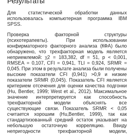
Результаты
Для статистической обработки данных
использовалась компьютерная программа IBM
SPSS.
Проверка факторной структуры
(психотерапевты). При использовании
конфирматорного факторного анализа (КФА) было
обнаружено, что трехфакторная модель является
неприемлемой: χ2 = 183,382, df = 51, p < 0,001,
RMSEA = 0,107, CFI = 0,941, TLI = 0,924, SRMR =
0,045. При этом в результате анализа были получены
высокие показатели CFI (0,941) >0,9 и низкие
показатели SRMR (0,045). Показатель CFI является
критерием отсечения для оценки качества подгонки
(Hu, Bentler, 1999; West et al., 2012). Максимальное
значение интерпретируется как способность
трехфакторной модели объяснять все
существующие связи. Показатель SRMR < 0,05
считается хорошим (Hu,Bentler, 1999), так как
стандартизованный средний остаток указывает на
небольшую остаточную корреляцию. Ввиду
непригодности трехфакторной модели,