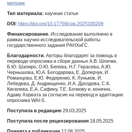
методик
Тип материала:
научная статья
DOI:
https://doi.org/10.17759/cpp.2025330209
Финансирование.
Исследование выполнено в
рамках научно-исследовательской работы
государственного задания РАНХиГС.
Благодарности.
Авторы благодарят за помощь в
переводе опросника и сборе данных А.В. Шпичке,
Б.Ю. Шапиро, О.Ю. Белова, Н.Г. Герасева, А.Ю.
Чернышова, Ю.А. Богодарова, Е. Доперчук, И.
Романцова, Е.Ю. Федоренко, К. Луньков, И.
Лебедева, Д. Андрющенко, И.А. Дроздова, С.К.
Киселева, Е.А. Сафину, Т.Е. Бочкову и, конечно,
Адаму Хорвата за согласие на перевод и адаптацию
опросника WAI-S.
Поступила в редакцию
29.03.2025
Поступила после рецензирования
18.05.2025
Принята к публикации
12.06.2025