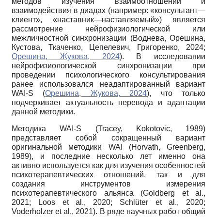
методов изучения взаимоотношений и
взаимодействия в диадах (например: «консультант—
клиент», «наставник—наставляемый») является
рассмотрение нейрофизиологической или
межличностной синхронизации (Воднева, Орешина,
Кустова, Ткаченко, Цепелевич, Григоренко, 2024;
Орешина, Жукова, 2024
). В исследовании
нейрофизиологической синхронизации при
проведении психологического консультирования
ранее использовался неадаптированный вариант
WAI-S (
Орешина, Жукова, 2024
), что только
подчеркивает актуальность перевода и адаптации
данной методики.
Методика WAI-S (Tracey, Kokotovic, 1989)
представляет собой сокращенный вариант
оригинальной методики WAI (Horvath, Greenberg,
1989), и последние несколько лет именно она
активно используется как для изучения особенностей
психотерапевтических отношений, так и для
создания инструментов измерения
психотерапевтического альянса (Goldberg et al.,
2021; Loos et al., 2020; Schlüter et al., 2020;
Voderholzer et al., 2021). В ряде научных работ общий