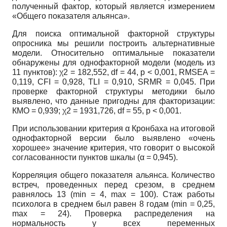
полученный фактор, который является измерением
«Общего показателя альянса».
Для поиска оптимальной факторной структуры
опросника мы решили построить альтернативные
модели. Относительно оптимальные показатели
обнаружены для однофакторной модели (модель из
11 пунктов): χ2 = 182,552, df = 44, p < 0,001, RMSEA =
0,119, CFI = 0,928, TLI = 0,910, SRMR = 0,045. При
проверке факторной структуры методики было
выявлено, что данные пригодны для факторизации:
КМО = 0,939; χ2 = 1931,726, df = 55, p < 0,001.
При использовании критерия α Кронбаха на итоговой
однофакторной версии было выявлено «очень
хорошее» значение критерия, что говорит о высокой
согласованности пунктов шкалы (α = 0,945).
Корреляция общего показателя альянса. Количество
встреч, проведенных перед срезом, в среднем
равнялось 13 (min = 4, max = 100). Стаж работы
психолога в среднем был равен 8 годам (min = 0,25,
max = 24). Проверка распределения на
нормальность у всех переменных