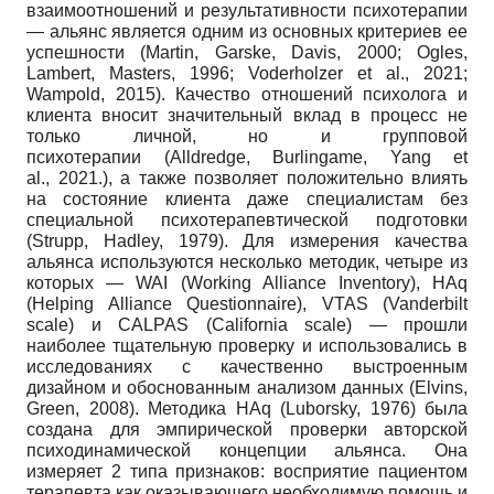
взаимоотношений и результативности психотерапии
— альянс является одним из основных критериев ее
успешности (Martin, Garske, Davis, 2000; Ogles,
Lambert, Masters, 1996; Voderholzer et al., 2021;
Wampold, 2015). Качество отношений психолога и
клиента вносит значительный вклад в процесс не
только личной, но и групповой
психотерапии (Alldredge, Burlingame, Yang et
al., 2021.), а также позволяет положительно влиять
на состояние клиента даже специалистам без
специальной психотерапевтической подготовки
(Strupp, Hadley, 1979). Для измерения качества
альянса используются несколько методик, четыре из
которых — WAI (Working Alliance Inventory), HAq
(Helping Alliance Questionnaire), VTAS (Vanderbilt
scale) и CALPAS (California scale) — прошли
наиболее тщательную проверку и использовались в
исследованиях с качественно выстроенным
дизайном и обоснованным анализом данных (Elvins,
Green, 2008). Методика HAq (Luborsky, 1976) была
создана для эмпирической проверки авторской
психодинамической концепции альянса. Она
измеряет 2 типа признаков: восприятие пациентом
терапевта как оказывающего необходимую помощь и