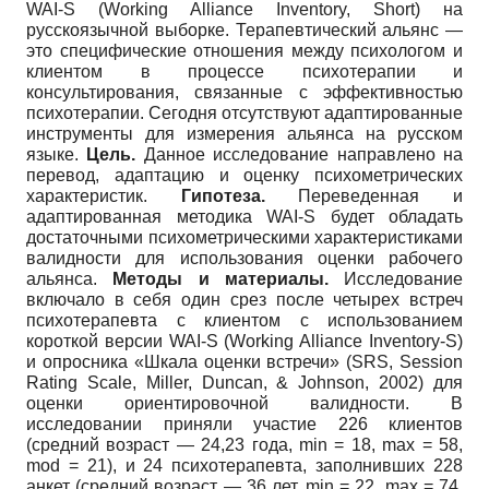
WAI-S (Working Alliance Inventory, Short) на
русскоязычной выборке. Терапевтический альянс —
это специфические отношения между психологом и
клиентом в процессе психотерапии и
консультирования, связанные с эффективностью
психотерапии. Сегодня отсутствуют адаптированные
инструменты для измерения альянса на русском
языке.
Цель.
Данное исследование направлено на
перевод, адаптацию и оценку психометрических
характеристик.
Гипотеза.
Переведенная и
адаптированная методика WAI-S будет обладать
достаточными психометрическими характеристиками
валидности для использования оценки рабочего
альянса.
Методы и материалы.
Исследование
включало в себя один срез после четырех встреч
психотерапевта с клиентом с использованием
короткой версии WAI-S (Working Alliance Inventory-S)
и опросника «Шкала оценки встречи» (SRS, Session
Rating Scale, Miller, Duncan, & Johnson, 2002) для
оценки ориентировочной валидности. В
исследовании приняли участие 226 клиентов
(средний возраст — 24,23 года, min = 18, max = 58,
mod = 21), и 24 психотерапевта, заполнивших 228
анкет (средний возраст — 36 лет, min = 22, max = 74,