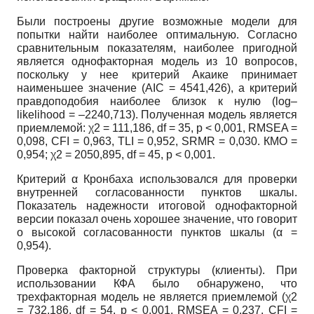
Были построены другие возможные модели для
попытки найти наиболее оптимальную. Согласно
сравнительным показателям, наиболее пригодной
является однофакторная модель из 10 вопросов,
поскольку у нее критерий Акаике принимает
наименьшее значение (AIC = 4541,426), а критерий
правдоподобия наиболее близок к нулю (log–
likelihood = –2240,713). Полученная модель является
приемлемой: χ2 = 111,186, df = 35, p < 0,001, RMSEA =
0,098, CFI = 0,963, TLI = 0,952, SRMR = 0,030. КМО =
0,954; χ2 = 2050,895, df = 45, p < 0,001.
Критерий α Кронбаха использовался для проверки
внутренней согласованности пунктов шкалы.
Показатель надежности итоговой однофакторной
версии показал очень хорошее значение, что говорит
о высокой согласованности пунктов шкалы (α =
0,954).
Проверка факторной структуры (клиенты). При
использовании КФА было обнаружено, что
трехфакторная модель не является приемлемой (χ2
= 732,186, df = 54, p < 0,001, RMSEA = 0,237, CFI =