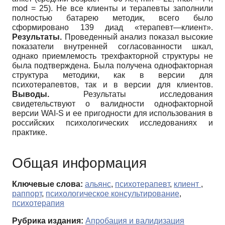
mod = 25). Не все клиенты и терапевты заполнили
полностью батарею методик, всего было
сформировано 139 диад «терапевт—клиент».
Результаты.
Проведенный анализ показал высокие
показатели внутренней согласованности шкал,
однако приемлемость трехфакторной структуры не
была подтверждена. Была получена однофакторная
структура методики, как в версии для
психотерапевтов, так и в версии для клиентов.
Выводы.
Результаты исследования
свидетельствуют о валидности однофакторной
версии WAI-S и ее пригодности для использования в
российских психологических исследованиях и
практике.
Общая информация
Ключевые слова:
альянс
,
психотерапевт
,
клиент
,
раппорт
,
психологическое консультирование
,
психотерапия
Рубрика издания:
Апробация и валидизация