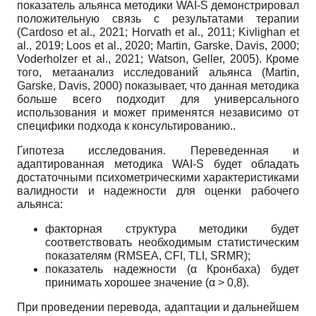
показатель альянса методики WAI-S демонстрировал
положительную связь с результатами терапии
(Cardoso et al., 2021; Horvath et al., 2011; Kivlighan et
al., 2019; Loos et al., 2020; Martin, Garske, Davis, 2000;
Voderholzer et al., 2021; Watson, Geller, 2005). Кроме
того, метаанализ исследований альянса (Martin,
Garske, Davis, 2000) показывает, что данная методика
больше всего подходит для универсального
использования и может применятся независимо от
специфики подхода к консультированию..
Гипотеза исследования. Переведенная и
адаптированная методика WAI-S будет обладать
достаточными психометрическими характеристиками
валидности и надежности для оценки рабочего
альянса:
факторная структура методики будет
соответствовать необходимым статистическим
показателям (RMSEA, CFI, TLI, SRMR);
показатель надежности (α Кронбаха) будет
принимать хорошее значение (α > 0,8).
При проведении перевода, адаптации и дальнейшем