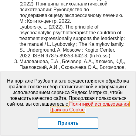
(2022). Принципы психоаналитической
психотерапии: Руководство по
поддерживающему экспрессивному лечению.
М.: Когито-центр, 2022.
Lyuborsky, L. (2022). The principle of
psychoanalytic psychotherapist: the cauldron of
treatment expressionally supports the leadership:
the manual / L. Lyubovsky ; The Kalmykov family.
S., Underground. A. Moscow : Kogito Center,
2022. ISBN 978-5-89353-642-3. (In Russ.)
Милованова, Е.А., Бочавер, А.А., Хломов, К.Д.,
Павловский, А.И., Сковычева О.А., Богомолов,
В.А., Дмитриевский, П.В. (2013). Шкала оценки
результата (ORS): предварительные результаты
На портале PsyJournals.ru осуществляется обработка
адаптации русскоязычной версии инструмента
файлов cookie и сбор статистической информации с
для получения обратной связи от клиентов в
использованием сервиса Яндекс.Метрика, чтобы
психологическом консультировании.
повысить качество сайта. Продолжая пользоваться
Консультативная психология и психотерапия,
сайтом, вы соглашаетесь с
Политикой использования
21(3), 179—189.
файлов Cookie
.
Milovanova, E.A., Bochaver, A.A., Khlomov, K.D.,
Pavlovsky, A.I., Skovicheva O.A., Bogomolov, V.A.,
Принять
Dmitrievsky, P.V. (2013). Outcome Assessment
Scale (ORS): preliminary results of adaptation of