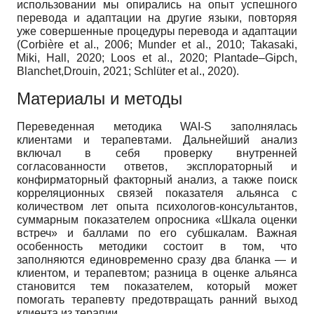
использовании мы опирались на опыт успешного
перевода и адаптации на другие языки, повторяя
уже совершенные процедуры перевода и адаптации
(Corbière et al., 2006; Munder et al., 2010; Takasaki,
Miki, Hall, 2020; Loos et al., 2020; Plantade–Gipch,
Blanchet,Drouin, 2021; Schlüter et al., 2020).
Материалы и методы
Переведенная методика WAI-S заполнялась
клиентами и терапевтами. Дальнейший анализ
включал в себя проверку внутренней
согласованности ответов, эксплораторный и
конфирматорный факторный анализ, а также поиск
корреляционных связей показателя альянса с
количеством лет опыта психологов-консультантов,
суммарным показателем опросника «Шкала оценки
встреч» и баллами по его субшкалам. Важная
особенность методики состоит в том, что
заполняются единовременно сразу два бланка — и
клиентом, и терапевтом; разница в оценке альянса
становится тем показателем, который может
помогать терапевту предотвращать ранний выход
клиента из терапии.