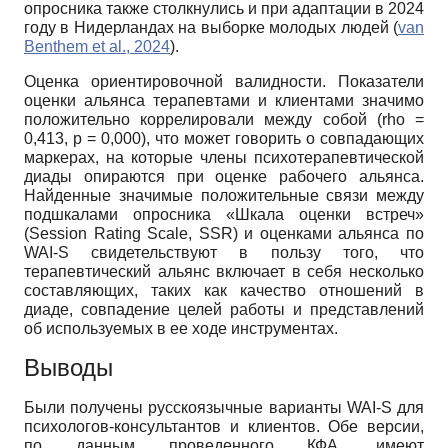
опросника также столкнулись и при адаптации в 2024
году в Нидерландах на выборке молодых людей (
van
Benthem et al., 2024
).
Оценка ориентировочной валидности. Показатели
оценки альянса терапевтами и клиентами значимо
положительно коррелировали между собой (rho =
0,413, p = 0,000), что может говорить о совпадающих
маркерах, на которые члены психотерапевтической
диады опираются при оценке рабочего альянса.
Найденные значимые положительные связи между
подшкалами опросника «Шкала оценки встреч»
(Session Rating Scale, SSR) и оценками альянса по
WAI-S свидетельствуют в пользу того, что
терапевтический альянс включает в себя несколько
составляющих, таких как качество отношений в
диаде, совпадение целей работы и представлений
об используемых в ее ходе инструментах.
Выводы
Были получены русскоязычные варианты WAI-S для
психологов-консультантов и клиентов. Обе версии,
по данным проведенного КФА, имеют