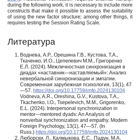
during the following work, it is necessary to include more
constructs that make it possible to assess the suitability
of using the new factor structure; among other things, it
requires testing the Session Rating Scale.
Литература
Воднева, А.Р., Орешина Г.В., Кустова, Т.А.,
Ткаченко, И.О., Цепелевич М.М., Григоренко
Е.Л. (2024). Межличностная синхронизация в
диадах «наставник—наставляемый»: Анализ
невербальной синхронизации и эмпатии.
Современная зарубежная психология, 13(1), 47
—57.
https://doi.org/10.17759/jmfp.2024130104
Vodneva, A.R., Oreshina, G.V., Kustova, T.A.,
Tkachenko, I.O., Tsepelevich, M.M., Grigorenko,
E.L. (2024). Interpersonal synchronization in
mentor—mentored dyads: An Analysis of
nonverbal synchronization and empathy. Modern
Foreign Psychology, 13(1), 47—57. (In
Russ.)
https://doi.org/10.17759/jmfp.2024130104
Люборски, Л., Калмыкова, Е.С., Падун, М.А.