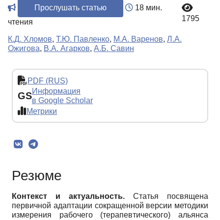
Прослушать статью
18 мин.
1795
чтения
К.Д. Хломов
,
Т.Ю. Павленко
,
М.А. Варенов
,
Л.А.
Ожигова
,
В.А. Агарков
,
А.Б. Савин
PDF (RUS)
Информация
GS
в Google Scholar
Метрики
Резюме
Контекст и актуальность.
Статья посвящена
первичной адаптации сокращенной версии методики
измерения рабочего (терапевтического) альянса