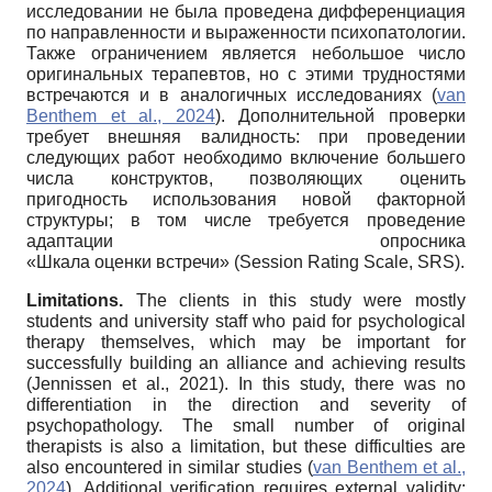
исследовании не была проведена дифференциация
по направленности и выраженности психопатологии.
Также ограничением является небольшое число
оригинальных терапевтов, но с этими трудностями
встречаются и в аналогичных исследованиях (
van
Benthem et al., 2024
). Дополнительной проверки
требует внешняя валидность: при проведении
следующих работ необходимо включение большего
числа конструктов, позволяющих оценить
пригодность использования новой факторной
структуры; в том числе требуется проведение
адаптации опросника
«Шкала оценки встречи» (Session Rating Scale, SRS).
Limitations.
The clients in this study were mostly
students and university staff who paid for psychological
therapy themselves, which may be important for
successfully building an alliance and achieving results
(Jennissen et al., 2021). In this study, there was no
differentiation in the direction and severity of
psychopathology. The small number of original
therapists is also a limitation, but these difficulties are
also encountered in similar studies (
van Benthem et al.,
2024
). Additional verification requires external validity: