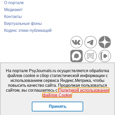
О портале
Медиакит
Контакты
Виртуальные фоны
Кодекс этики публикаций
Портал психологических изданий PsyJournals.ru, 2007–2026
На портале PsyJournals.ru осуществляется обработка
Правила использования материалов
файлов cookie и сбор статистической информации с
Свидетельство регистрации СМИ
Эл № ФС77-66447 от 14 июля
использованием сервиса Яндекс.Метрика, чтобы
2016 г.
повысить качество сайта. Продолжая пользоваться
сайтом, вы соглашаетесь с
Политикой использования
Издатель:
ФГБОУ ВО МГППУ
файлов Cookie
.
Репозиторий открытого доступа
Принять