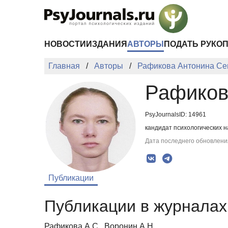
Перейти к основному содержанию
НОВОСТИ
ИЗДАНИЯ
АВТОРЫ
ПОДАТЬ РУКО
Главная
Авторы
Рафикова Антонина С
Рафиков
PsyJournalsID: 14961
кандидат психологических н
Дата последнего обновления
Публикации
Публикации в журналах 
Рафикова А.С., Воронин А.Н.