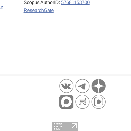
Scopus AuthorID:
57681153700
ке
ResearchGate