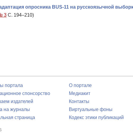
 адаптация опросника BUS-11 на русскоязычной выбор
№ 3
С. 194–210)
ы портала
О портале
ционное спонсорство
Медиакит
аем издателей
Контакты
а на журналы
Виртуальные фоны
льная страница
Кодекс этики публикаций
6