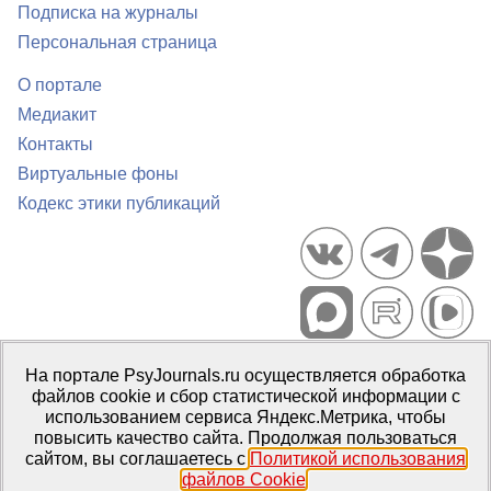
Подписка на журналы
Персональная страница
О портале
Медиакит
Контакты
Виртуальные фоны
Кодекс этики публикаций
Портал психологических изданий PsyJournals.ru, 2007–2026
На портале PsyJournals.ru осуществляется обработка
Правила использования материалов
файлов cookie и сбор статистической информации с
Свидетельство регистрации СМИ
Эл № ФС77-66447 от 14 июля
использованием сервиса Яндекс.Метрика, чтобы
2016 г.
повысить качество сайта. Продолжая пользоваться
сайтом, вы соглашаетесь с
Политикой использования
Издатель:
ФГБОУ ВО МГППУ
файлов Cookie
.