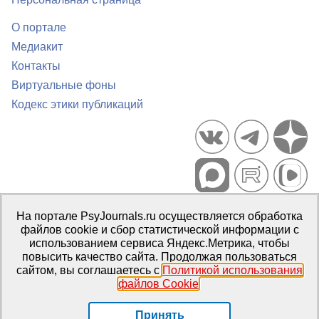
О портале
Медиакит
Контакты
Виртуальные фоны
Кодекс этики публикаций
Портал психологических изданий PsyJournals.ru, 2007–2026
На портале PsyJournals.ru осуществляется обработка
Правила использования материалов
файлов cookie и сбор статистической информации с
Свидетельство регистрации СМИ
Эл № ФС77-66447 от 14 июля
использованием сервиса Яндекс.Метрика, чтобы
2016 г.
повысить качество сайта. Продолжая пользоваться
сайтом, вы соглашаетесь с
Политикой использования
Издатель:
ФГБОУ ВО МГППУ
файлов Cookie
.
Репозиторий открытого доступа
Принять