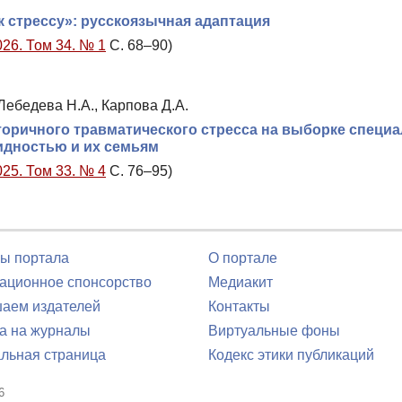
 стрессу»: русскоязычная адаптация
026. Том 34. № 1
С. 68–90)
 Лебедева Н.А., Карпова Д.А.
оричного травматического стресса на выборке специа
идностью и их семьям
025. Том 33. № 4
С. 76–95)
ы портала
О портале
ционное спонсорство
Медиакит
аем издателей
Контакты
а на журналы
Виртуальные фоны
льная страница
Кодекс этики публикаций
6