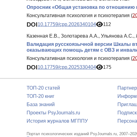
Опросник «Общая установка по отношению к
Консультативная психология и психотерапия (
2
DOI
10.17759/cpp.2026340104
112
Казенная Е.В., Золотарева А.А., Ульянова А.С.,
Валидация русскоязычной версии Шкалы вт
оказывающих помощь детям с ОВЗ и инвал
Консультативная психология и психотерапия (
2
DOI
10.17759/cpp.2025330404
175
ТОП-20 статей
Партнер
ТОП-20 книг
Информа
База знаний
Приглаш
Проекты PsyJournals.ru
Подписк
История журналов МГППУ
Персона
Портал психологических изданий PsyJournals.ru, 2007–202