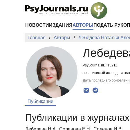
Перейти к основному содержанию
НОВОСТИ
ИЗДАНИЯ
АВТОРЫ
ПОДАТЬ РУКО
Главная
Авторы
Лебедева Наталья Але
Лебедев
PsyJournalsID: 15211
независимый исследователь,
Дата последнего обновления
Публикации
Публикации в журналах 
Лебедева Н.А., Соленова Е.Н., Соленов И.В.