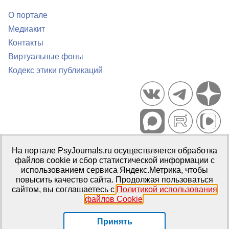
О портале
Медиакит
Контакты
Виртуальные фоны
Кодекс этики публикаций
Портал психологических изданий PsyJournals.ru, 2007–2026
На портале PsyJournals.ru осуществляется обработка
Правила использования материалов
файлов cookie и сбор статистической информации с
Свидетельство регистрации СМИ
Эл № ФС77-66447 от 14 июля
использованием сервиса Яндекс.Метрика, чтобы
2016 г.
повысить качество сайта. Продолжая пользоваться
сайтом, вы соглашаетесь с
Политикой использования
Издатель:
ФГБОУ ВО МГППУ
файлов Cookie
.
Репозиторий открытого доступа
Принять