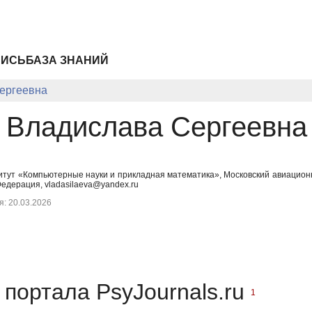
ПИСЬ
БАЗА ЗНАНИЙ
ергеевна
 Владислава Сергеевна
титут «Компьютерные науки и прикладная математика», Московский авиацион
Федерация, vladasilaeva@yandex.ru
: 20.03.2026
портала PsyJournals.ru
1