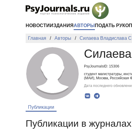
Перейти к основному содержанию
НОВОСТИ
ИЗДАНИЯ
АВТОРЫ
ПОДАТЬ РУКО
Главная
Авторы
Силаева Владислава С
Силаева
PsyJournalsID: 15306
студент магистратуры, инс
(МАИ), Москва, Российская 
Дата последнего обновления
Публикации
Публикации в журналах 