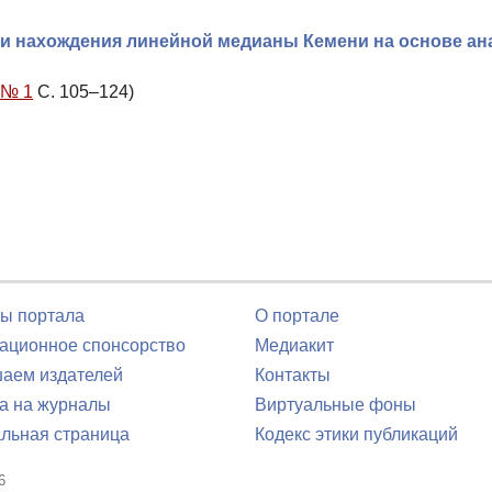
и нахождения линейной медианы Кемени на основе ан
 № 1
С. 105–124)
ы портала
О портале
ционное спонсорство
Медиакит
аем издателей
Контакты
а на журналы
Виртуальные фоны
льная страница
Кодекс этики публикаций
6