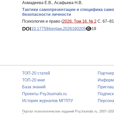
Ахмадеева Е.В., Асафьева Н.В.
Тактики самопрезентации и специфика само
безопасности личности
Психология и право (
2026. Том 16. № 2
С. 67–81
DOI
10.17759/psylaw.2026160205
18
ТОП-20 статей
Партнер
ТОП-20 книг
Информа
База знаний
Приглаш
Проекты PsyJournals.ru
Подписк
История журналов МГППУ
Персона
Портал психологических изданий PsyJournals.ru, 2007–202