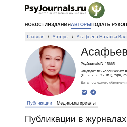
Перейти к основному содержанию
НОВОСТИ
ИЗДАНИЯ
АВТОРЫ
ПОДАТЬ РУКО
Главная
Авторы
Асафьева Наталья Вал
Асафьев
PsyJournalsID: 15665
кандидат психологических 
(ФГБОУ ВО УУНиТ), Уфа, Ро
Дата последнего обновления
Публикации
Медиа-материалы
Публикации в журналах 