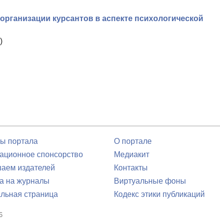
организации курсантов в аспекте психологической
)
ы портала
О портале
ционное спонсорство
Медиакит
аем издателей
Контакты
а на журналы
Виртуальные фоны
льная страница
Кодекс этики публикаций
6