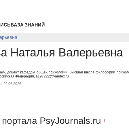
ПИСЬ
БАЗА ЗНАНИЙ
ерьевна
а Наталья Валерьевна
наук, доцент кафедры общей психологии, Высшая школа философии психоло
ссийская Федерация, a197222@yandex.ru
: 29.06.2026
портала PsyJournals.ru
1