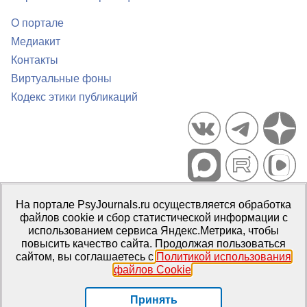
О портале
Медиакит
Контакты
Виртуальные фоны
Кодекс этики публикаций
Портал психологических изданий PsyJournals.ru, 2007–2026
На портале PsyJournals.ru осуществляется обработка
Правила использования материалов
файлов cookie и сбор статистической информации с
Свидетельство регистрации СМИ
Эл № ФС77-66447 от 14 июля
использованием сервиса Яндекс.Метрика, чтобы
2016 г.
повысить качество сайта. Продолжая пользоваться
сайтом, вы соглашаетесь с
Политикой использования
Издатель:
ФГБОУ ВО МГППУ
файлов Cookie
.
Репозиторий открытого доступа
Принять