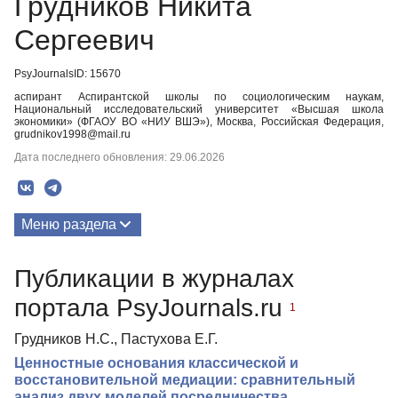
Грудников Никита
Сергеевич
PsyJournalsID: 15670
аспирант Аспирантской школы по социологическим наукам,
Национальный исследовательский университет «Высшая школа
экономики» (ФГАОУ ВО «НИУ ВШЭ»), Москва, Российская Федерация,
grudnikov1998@mail.ru
Дата последнего обновления: 29.06.2026
Меню раздела
Публикации
Публикации в журналах
портала PsyJournals.ru
1
Грудников Н.С., Пастухова Е.Г.
Ценностные основания классической и
восстановительной медиации: сравнительный
анализ двух моделей посредничества