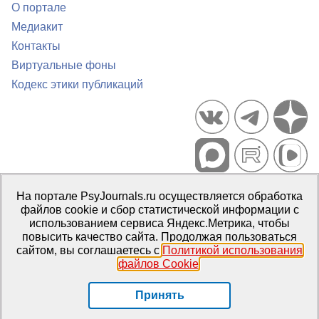
О портале
Медиакит
Контакты
Виртуальные фоны
Кодекс этики публикаций
Портал психологических изданий PsyJournals.ru, 2007–2026
На портале PsyJournals.ru осуществляется обработка
Правила использования материалов
файлов cookie и сбор статистической информации с
Свидетельство регистрации СМИ
Эл № ФС77-66447 от 14 июля
использованием сервиса Яндекс.Метрика, чтобы
2016 г.
повысить качество сайта. Продолжая пользоваться
сайтом, вы соглашаетесь с
Политикой использования
Издатель:
ФГБОУ ВО МГППУ
файлов Cookie
.
Репозиторий открытого доступа
Принять