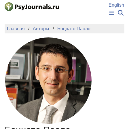
Перейти к основному содержанию
English
НОВОСТИ
Главная
Авторы
Боццато Паоло
ИЗДАНИЯ
АВТОРЫ
ПОДАТЬ РУКОПИСЬ
БАЗА ЗНАНИЙ
КЛЮЧЕВЫЕ СЛОВА
Регистрация
Вход