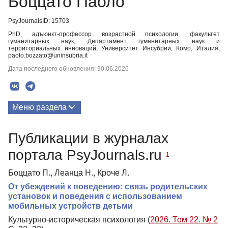
Боццато Паоло
PsyJournalsID: 15703
PhD, адъюнкт-профессор возрастной психологии, факультет
гуманитарных наук, Департамент гуманитарных наук и
территориальных инноваций, Университет Инсубрии, Комо, Италия,
paolo.bozzato@uninsubria.it
Дата последнего обновления: 30.06.2026
Меню раздела
Публикации
Публикации в журналах
портала PsyJournals.ru
1
Боццато П., Леанца Н., Кроче Л.
От убеждений к поведению: связь родительских
установок и поведения с использованием
мобильных устройств детьми
Культурно-историческая психология (
2026. Том 22. № 2