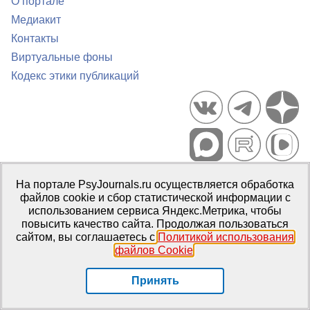
О портале
Медиакит
Контакты
Виртуальные фоны
Кодекс этики публикаций
Портал психологических изданий PsyJournals.ru, 2007–2026
На портале PsyJournals.ru осуществляется обработка
Правила использования материалов
файлов cookie и сбор статистической информации с
Свидетельство регистрации СМИ
Эл № ФС77-66447 от 14 июля
использованием сервиса Яндекс.Метрика, чтобы
2016 г.
повысить качество сайта. Продолжая пользоваться
сайтом, вы соглашаетесь с
Политикой использования
Издатель:
ФГБОУ ВО МГППУ
файлов Cookie
.
Репозиторий открытого доступа
Принять