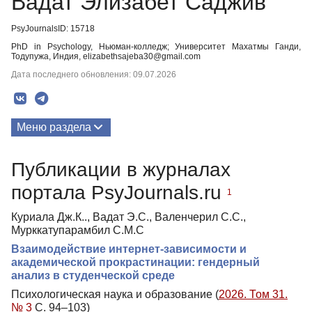
Вадат Элизабет Саджив
PsyJournalsID: 15718
PhD in Psychology, Ньюман-колледж; Университет Махатмы Ганди,
Тодупужа, Индия, elizabethsajeba30@gmail.com
Дата последнего обновления: 09.07.2026
Меню раздела
Публикации
Публикации в журналах
портала PsyJournals.ru
1
Куриала Дж.К.., Вадат Э.С., Валенчерил С.С.,
Мурккатупарамбил С.М.С
Взаимодействие интернет-зависимости и
академической прокрастинации: гендерный
анализ в студенческой среде
Психологическая наука и образование (
2026. Том 31.
№ 3
С. 94–103)