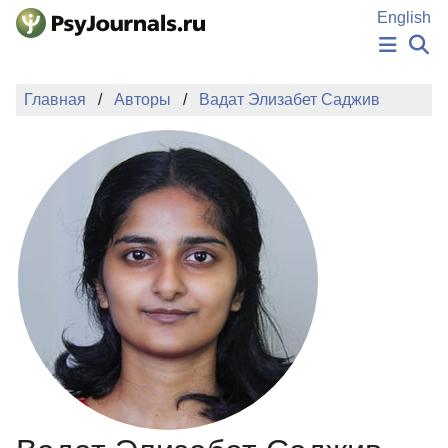
Перейти к основному содержанию
English
НОВОСТИ
Главная
Авторы
Вадат Элизабет Саджив
ИЗДАНИЯ
АВТОРЫ
ПОДАТЬ РУКОПИСЬ
БАЗА ЗНАНИЙ
КЛЮЧЕВЫЕ СЛОВА
Регистрация
Вход