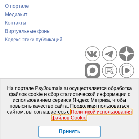
О портале
Медиакит
Контакты
Виртуальные фоны
Кодекс этики публикаций
Портал психологических изданий PsyJournals.ru, 2007–2026
На портале PsyJournals.ru осуществляется обработка
Правила использования материалов
файлов cookie и сбор статистической информации с
Свидетельство регистрации СМИ
Эл № ФС77-66447 от 14 июля
использованием сервиса Яндекс.Метрика, чтобы
2016 г.
повысить качество сайта. Продолжая пользоваться
сайтом, вы соглашаетесь с
Политикой использования
Издатель:
ФГБОУ ВО МГППУ
файлов Cookie
.
Репозиторий открытого доступа
Принять