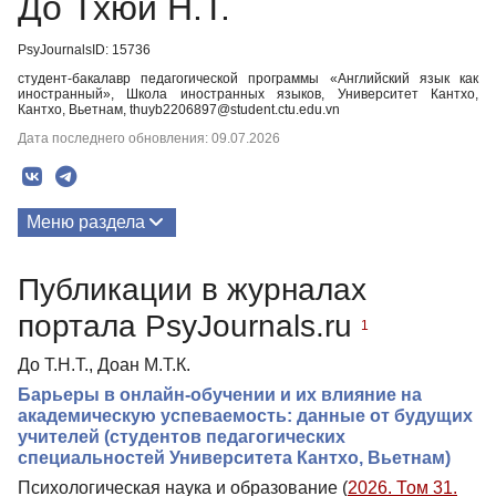
До Тхюи Н.Т.
PsyJournalsID: 15736
студент-бакалавр педагогической программы «Английский язык как
иностранный», Школа иностранных языков, Университет Кантхо,
Кантхо, Вьетнам, thuyb2206897@student.ctu.edu.vn
Дата последнего обновления: 09.07.2026
Меню раздела
Публикации
Публикации в журналах
портала PsyJournals.ru
1
До Т.Н.Т., Доан М.Т.К.
Барьеры в онлайн-обучении и их влияние на
академическую успеваемость: данные от будущих
учителей (студентов педагогических
специальностей Университета Кантхо, Вьетнам)
Психологическая наука и образование (
2026. Том 31.