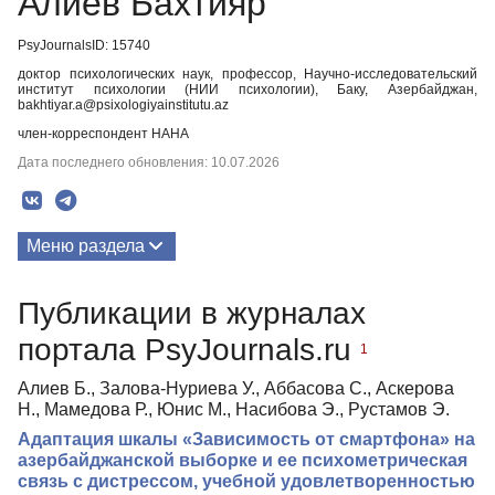
Алиев Бахтияр
PsyJournalsID: 15740
доктор психологических наук, профессор, Научно-исследовательский
институт психологии (НИИ психологии), Баку, Азербайджан,
bakhtiyar.a@psixologiyainstitutu.az
член-корреспондент НАНА
Дата последнего обновления: 10.07.2026
Меню раздела
Публикации
Публикации в журналах
портала PsyJournals.ru
1
Алиев Б., Залова-Нуриева У., Аббасова С., Аскерова
Н., Мамедова Р., Юнис М., Насибова Э., Рустамов Э.
Адаптация шкалы «Зависимость от смартфона» на
азербайджанской выборке и ее психометрическая
связь с дистрессом, учебной удовлетворенностью