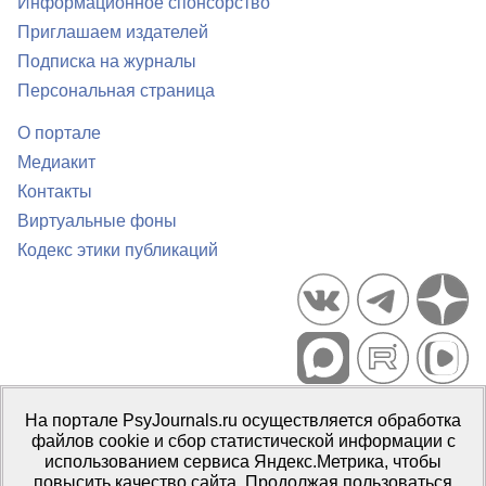
Информационное спонсорство
Приглашаем издателей
Подписка на журналы
Персональная страница
О портале
Медиакит
Контакты
Виртуальные фоны
Кодекс этики публикаций
Портал психологических изданий PsyJournals.ru, 2007–2026
На портале PsyJournals.ru осуществляется обработка
Правила использования материалов
файлов cookie и сбор статистической информации с
Свидетельство регистрации СМИ
Эл № ФС77-66447 от 14 июля
использованием сервиса Яндекс.Метрика, чтобы
2016 г.
повысить качество сайта. Продолжая пользоваться