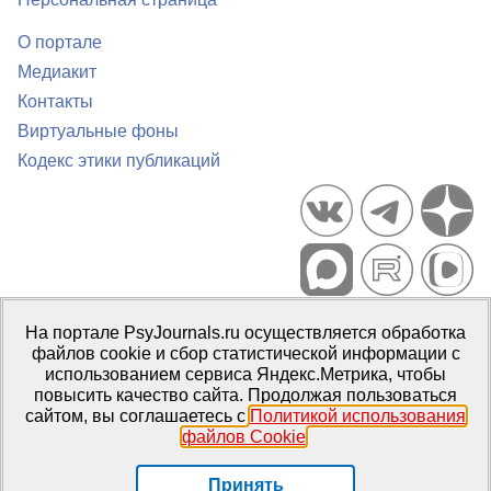
О портале
Медиакит
Контакты
Виртуальные фоны
Кодекс этики публикаций
Портал психологических изданий PsyJournals.ru, 2007–2026
На портале PsyJournals.ru осуществляется обработка
Правила использования материалов
файлов cookie и сбор статистической информации с
Свидетельство регистрации СМИ
Эл № ФС77-66447 от 14 июля
использованием сервиса Яндекс.Метрика, чтобы
2016 г.
повысить качество сайта. Продолжая пользоваться
сайтом, вы соглашаетесь с
Политикой использования
Издатель:
ФГБОУ ВО МГППУ
файлов Cookie
.
Репозиторий открытого доступа
Принять