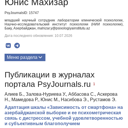
Юнис Махизар
PsyJournalsID: 15747
младший научный сотрудник лаборатории клинической психологии,
Научно-исследовательский институт психологии (НИИ психологии),
Баку, Азербайджан, mahizar.y@psixologiyainstitutu.az
Дата последнего обновления: 10.07.2026
Меню раздела
Публикации
Публикации в журналах
портала PsyJournals.ru
1
Алиев Б., Залова-Нуриева У., Аббасова С., Аскерова
Н., Мамедова Р., Юнис М., Насибова Э., Рустамов Э.
Адаптация шкалы «Зависимость от смартфона» на
азербайджанской выборке и ее психометрическая
связь с дистрессом, учебной удовлетворенностью
и субъективным благополучием