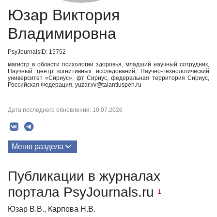
Юзар Виктория
Владимировна
PsyJournalsID: 15752
магистр в области психологии здоровья, младший научный сотрудник,
Научный центр когнитивных исследований, Научно-технологический
университет «Сириус», фт Сириус, федеральная территория Сириус,
Российская Федерация, yuzar.vv@talantiuspeh.ru
Дата последнего обновления: 10.07.2026
Меню раздела
Публикации
Публикации в журналах
Биография
портала PsyJournals.ru
1
Медиа-материалы
Юзар В.В., Карпова Н.В.