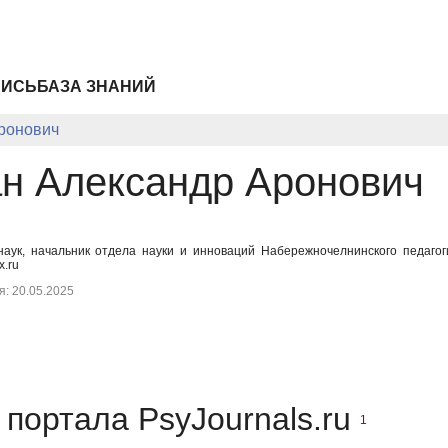
ПИСЬ
БАЗА ЗНАНИЙ
ронович
н Александр Аронович
наук, начальник отдела науки и инноваций Набережночелнинского педаго
.ru
: 20.05.2025
портала PsyJournals.ru
1