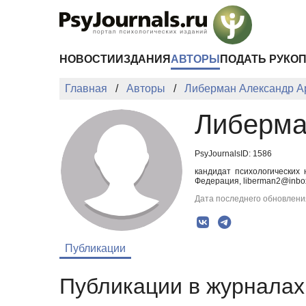
Перейти к основному содержанию
НОВОСТИ
ИЗДАНИЯ
АВТОРЫ
ПОДАТЬ РУКО
Главная
Авторы
Либерман Александр А
Либерма
PsyJournalsID: 1586
кандидат психологических 
Федерация, liberman2@inbox
Дата последнего обновления
Публикации
Публикации в журналах 