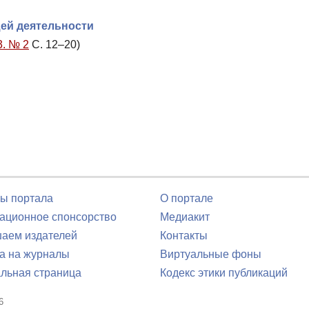
ей деятельности
3. № 2
С. 12–20)
ы портала
О портале
ционное спонсорство
Медиакит
аем издателей
Контакты
а на журналы
Виртуальные фоны
льная страница
Кодекс этики публикаций
6