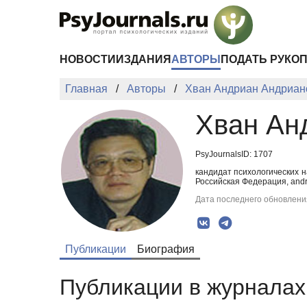
Перейти к основному содержанию
НОВОСТИ
ИЗДАНИЯ
АВТОРЫ
ПОДАТЬ РУКО
Главная
Авторы
Хван Андриан Андриан
Хван Ан
PsyJournalsID: 1707
кандидат психологических н
Российская Федерация, andri
Дата последнего обновления
Публикации
Биография
Публикации в журналах 