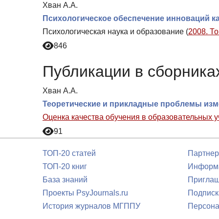
Хван А.А.
Психологическое обеспечение инноваций ка
Психологическая наука и образование (
2008. То
846
Публикации в сборниках
Хван А.А.
Теоретические и прикладные проблемы изм
Оценка качества обучения в образовательных 
91
ТОП-20 статей
Партнер
ТОП-20 книг
Информа
База знаний
Приглаш
Проекты PsyJournals.ru
Подписк
История журналов МГППУ
Персона