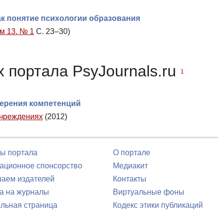
к понятие психологии образования
м 13. № 1
С. 23–30)
 портала PsyJournals.ru
1
ерения компетенций
учреждениях
(2012)
ы портала
О портале
ционное спонсорство
Медиакит
аем издателей
Контакты
а на журналы
Виртуальные фоны
льная страница
Кодекс этики публикаций