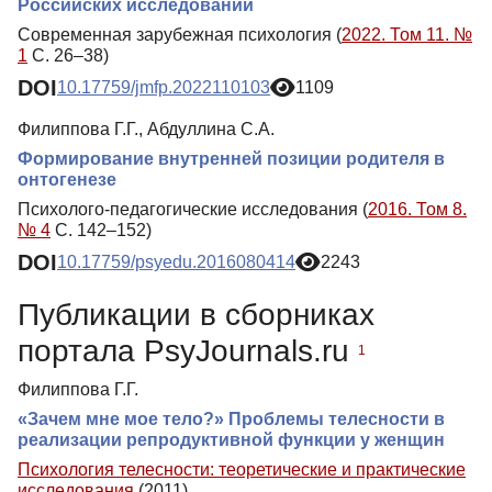
Российских исследований
Современная зарубежная психология (
2022. Том 11. №
1
С. 26–38)
DOI
10.17759/jmfp.2022110103
1109
Филиппова Г.Г., Абдуллина С.А.
Формирование внутренней позиции родителя в
онтогенезе
Психолого-педагогические исследования (
2016. Том 8.
№ 4
С. 142–152)
DOI
10.17759/psyedu.2016080414
2243
Публикации в сборниках
портала PsyJournals.ru
1
Филиппова Г.Г.
«Зачем мне мое тело?» Проблемы телесности в
реализации репродуктивной функции у женщин
Психология телесности: теоретические и практические
исследования
(2011)