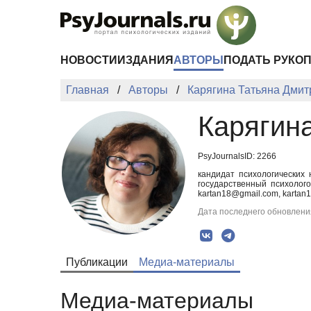
Перейти к основному содержанию
НОВОСТИ
ИЗДАНИЯ
АВТОРЫ
ПОДАТЬ РУКО
Главная
Авторы
Карягина Татьяна Дми
Карягин
PsyJournalsID: 2266
кандидат психологических 
государственный психолог
kartan18@gmail.com, kartan
Дата последнего обновления
Публикации
Медиа-материалы
Медиа-материалы