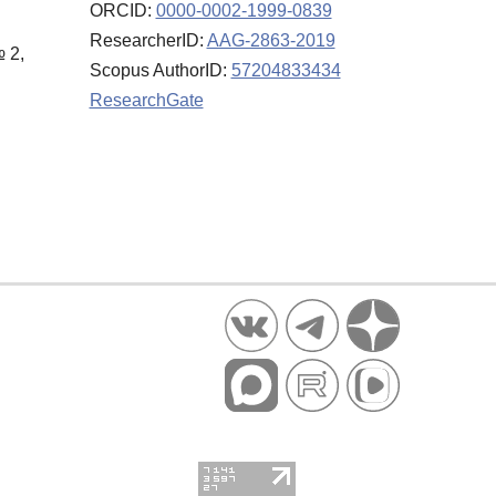
ORCID:
0000-0002-1999-0839
ResearcherID:
AAG-2863-2019
 2,
Scopus AuthorID:
57204833434
ResearchGate