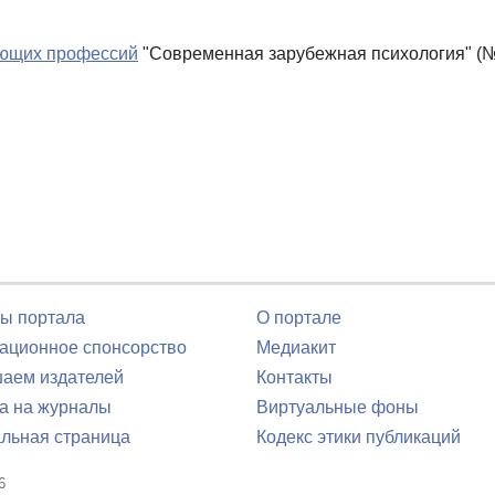
ающих профессий
"Современная зарубежная психология" (№
ы портала
О портале
ционное спонсорство
Медиакит
аем издателей
Контакты
а на журналы
Виртуальные фоны
льная страница
Кодекс этики публикаций
6