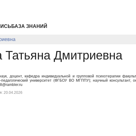
ПИСЬ
БАЗА ЗНАНИЙ
триевна
а Татьяна Дмитриевна
наук, доцент, кафедра индивидуальной и групповой психотерапии факульт
о-педагогический университет (ФГБОУ ВО МГППУ); научный консультант, о
18@rambler.ru
: 20.04.2026