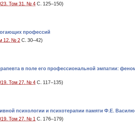
023. Том 31. № 4
С. 125–150)
омогающих профессий
м 12. № 2
С. 30–42)
рапевта в поле его профессиональной эмпатии: фено
019. Том 27. № 4
С. 117–135)
ивной психологии и психотерапии памяти Ф.Е. Василю
019. Том 27. № 1
С. 176–179)