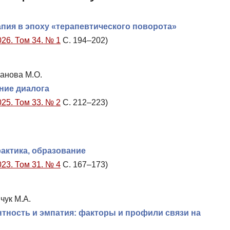
апия в эпоху «терапевтического поворота»
026. Том 34. № 1
С. 194–202)
ханова М.О.
ние диалога
025. Том 33. № 2
С. 212–223)
рактика, образование
023. Том 31. № 4
С. 167–173)
чук М.А.
тность и эмпатия: факторы и профили связи на