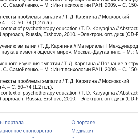
. С. Самойленко. – М. : Ин-т психологии РАН, 2009. – С. 15
тексты проблемы эмпатии / Т. Д. Карягина // Московский
. – С. 50–74 (1,2 п.л.).
ontext of psychotherapy education / Т. D. Karyagina // Abstract
red approach, Russia, Ershovo, 2010. –Электрон. опт. диск (CD
учению эмпатии / Т. Д. Карягина // Материалы I Междунаро
 наука в изменяющемся мире», Москва–Даугавпилс. – М. :
енного изучения эмпатии / Т. Д. Карягина // Познание в стр
. С. Самойленко. – М. : Ин-т психологии РАН, 2009. – С. 15
тексты проблемы эмпатии / Т. Д. Карягина // Московский
. – С. 50–74 (1,2 п.л.).
ontext of psychotherapy education / Т. D. Karyagina // Abstract
red approach, Russia, Ershovo, 2010. –Электрон. опт. диск (CD
ы портала
О портале
ционное спонсорство
Медиакит