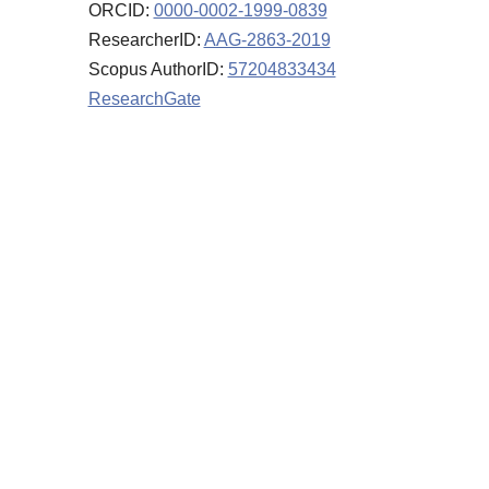
ORCID:
0000-0002-1999-0839
ResearcherID:
AAG-2863-2019
Scopus AuthorID:
57204833434
ResearchGate