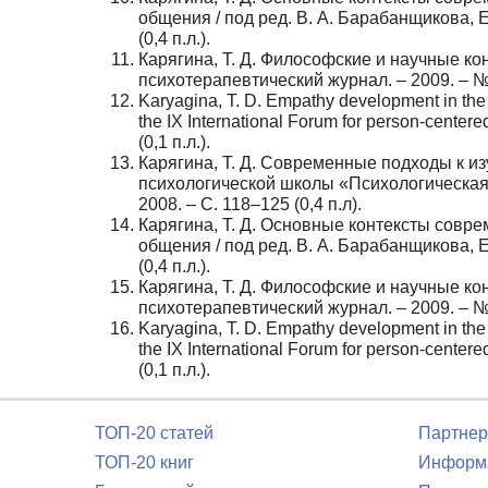
общения / под ред. В. А. Барабанщикова, Е
(0,4 п.л.).
Карягина, Т. Д. Философские и научные кон
психотерапевтический журнал. – 2009. – № 4
Karyagina, T. D. Empathy development in the c
the IX International Forum for person-cente
(0,1 п.л.).
Карягина, Т. Д. Современные подходы к из
психологической школы «Психологическая
2008. – С. 118–125 (0,4 п.л).
Карягина, Т. Д. Основные контексты соврем
общения / под ред. В. А. Барабанщикова, Е
(0,4 п.л.).
Карягина, Т. Д. Философские и научные кон
психотерапевтический журнал. – 2009. – № 4
Karyagina, T. D. Empathy development in the c
the IX International Forum for person-cente
(0,1 п.л.).
ТОП-20 статей
Партнер
ТОП-20 книг
Информа