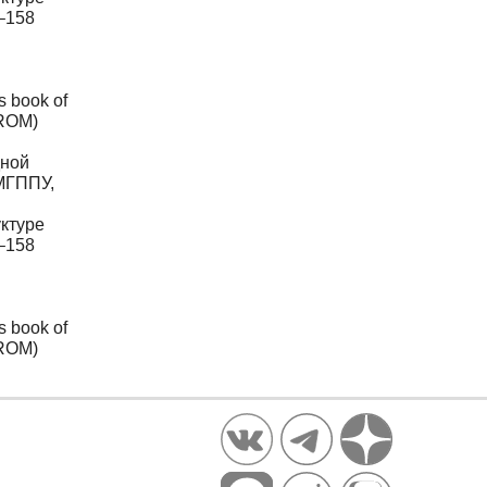
0–158
s book of
-ROM)
дной
 МГППУ,
уктуре
0–158
s book of
-ROM)