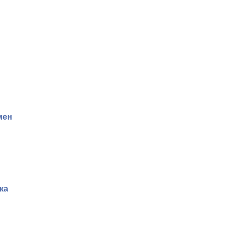
мен
ка