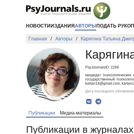
Перейти к основному содержанию
НОВОСТИ
ИЗДАНИЯ
АВТОРЫ
ПОДАТЬ РУКО
Главная
Авторы
Карягина Татьяна Дми
Карягин
PsyJournalsID: 2266
кандидат психологических 
государственный психолог
kartan18@gmail.com, kartan
Дата последнего обновления
Публикации
Медиа-материалы
Публикации в журналах 