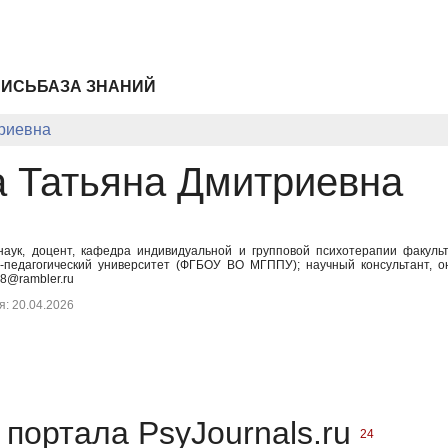
ПИСЬ
БАЗА ЗНАНИЙ
триевна
а Татьяна Дмитриевна
наук, доцент, кафедра индивидуальной и групповой психотерапии факульт
о-педагогический университет (ФГБОУ ВО МГППУ); научный консультант, о
18@rambler.ru
: 20.04.2026
портала PsyJournals.ru
24