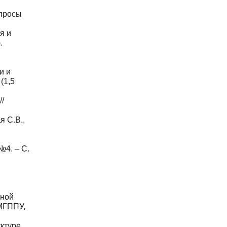
опросы
я и
.
и и
(1,5
//
я С.В.,
№4. – С.
дной
 МГППУ,
уктуре