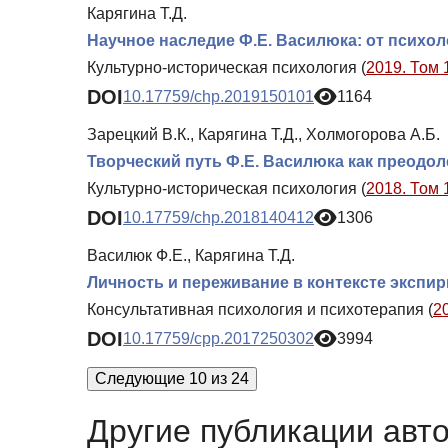
Карягина Т.Д.
Научное наследие Ф.Е. Василюка: от психо
Культурно-историческая психология (
2019. Том 
DOI
10.17759/chp.2019150101
1164
Зарецкий В.К., Карягина Т.Д., Холмогорова А.Б.
Творческий путь Ф.Е. Василюка как преодол
Культурно-историческая психология (
2018. Том 
DOI
10.17759/chp.2018140412
1306
Василюк Ф.Е., Карягина Т.Д.
Личность и переживание в контексте экспи
Консультативная психология и психотерапия (
2
DOI
10.17759/cpp.2017250302
3994
Следующие 10 из 24
Другие публикации авт