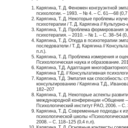
Карягина, Т. Д. Феномен конгруэнтной эмпат
психологии. – 1993. – № 4. – С. 61––68 (0,7 п.
Карягина, Т. Д. Некоторые проблемы изуче
психотерапии / Т. Д. Карягина // Культурно-
Карягина, Т. Д. Проблема формирования эмп
психотерапия. – 2010. – № 1. – С. 38–54 (0,8
Карягина, Т. Д. Откуда в психотерапии эм
последователи / Т. Д. Карягина // Консульт
п.л.).
Карягина, Т. Д. Проблема измерения и оценк
Психологическая наука и образование. 201
Карягина, Т.Д. Адаптация многофакторного
Карягина Т.Д. // Консультативная психолог
Карягина, Т.Д. Эмпатия как способность: 
консультированию / Карягина Т.Д., Иванова
182–207
Карягина, Т. Д. Некоторые аспекты развити
международной конференции «Общение – 20
Психологический институт РАО, 2006. – С. 3
Карягина, Т. Д. Современные подходы к из
психологической школы «Психологическая
2008. – С. 118–125 (0,4 п.л).
Карягина, Т. Д. Основные контексты соврем