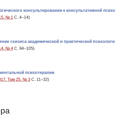
логического консультирования к консультативной псих
15. № 1
С. 4–14)
ение схизиса академической и практической психолог
14. № 4
С. 94–105)
риентальной психотерапии
017. Том 25. № 3
С. 11–32)
ора