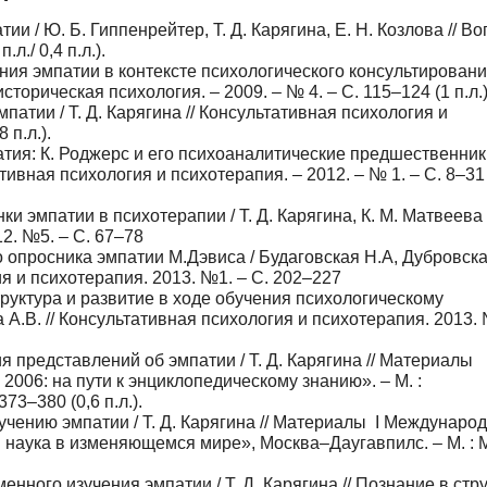
ии / Ю. Б. Гиппенрейтер, Т. Д. Карягина, Е. Н. Козлова // В
л./ 0,4 п.л.).
ния эмпатии в контексте психологического консультировани
историческая психология. – 2009. – № 4. – С. 115–124 (1 п.л.)
атии / Т. Д. Карягина // Консультативная психология и
 п.л.).
патия: К. Роджерс и его психоаналитические предшественник
ативная психология и психотерапия. – 2012. – № 1. – С. 8–31 
и эмпатии в психотерапии / Т. Д. Карягина, К. М. Матвеева 
2. №5. – С. 67–78
 опросника эмпатии М.Дэвиса / Будаговская Н.А, Дубровска
ия и психотерапия. 2013. №1. – С. 202–227
структура и развитие в ходе обучения психологическому
 А.В. // Консультативная психология и психотерапия. 2013. 
я представлений об эмпатии / Т. Д. Карягина // Материалы
06: на пути к энциклопедическому знанию». – М. :
73–380 (0,6 п.л.).
учению эмпатии / Т. Д. Карягина // Материалы I Междунаро
 наука в изменяющемся мире», Москва–Даугавпилс. – М. :
енного изучения эмпатии / Т. Д. Карягина // Познание в стр