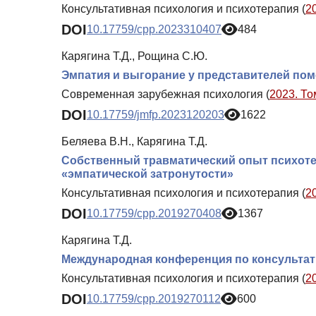
Консультативная психология и психотерапия (
2
DOI
10.17759/cpp.2023310407
484
Карягина Т.Д., Рощина С.Ю.
Эмпатия и выгорание у представителей п
Современная зарубежная психология (
2023. То
DOI
10.17759/jmfp.2023120203
1622
Беляева В.Н., Карягина Т.Д.
Собственный травматический опыт психоте
«эмпатической затронутости»
Консультативная психология и психотерапия (
2
DOI
10.17759/cpp.2019270408
1367
Карягина Т.Д.
Международная конференция по консультат
Консультативная психология и психотерапия (
2
DOI
10.17759/cpp.2019270112
600