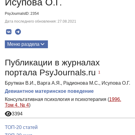
Исупова О.Г.
PsyJournalsID: 2354
Дата последнего обновления: 27.08.2021
Меню раздела
Публикации
Публикации в журналах
портала PsyJournals.ru
1
Брутман В.И., Варга А.Я., Радионова М.С., Исупова О.Г.
Девиантное материнское поведение
Консультативная психология и психотерапия (
1996.
Том 4. № 4
)
3394
ТОП-20 статей