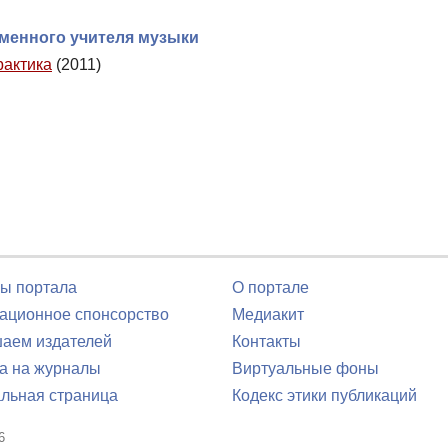
менного учителя музыки
рактика
(2011)
ы портала
О портале
ционное спонсорство
Медиакит
аем издателей
Контакты
а на журналы
Виртуальные фоны
льная страница
Кодекс этики публикаций
6