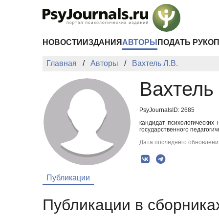
Перейти к основному содержанию
НОВОСТИ
ИЗДАНИЯ
АВТОРЫ
ПОДАТЬ РУКО
Главная
Авторы
Вахтель Л.В.
Вахтель 
PsyJournalsID: 2685
кандидат психологических
государственного педагогич
Дата последнего обновления
Публикации
Публикации в сборниках