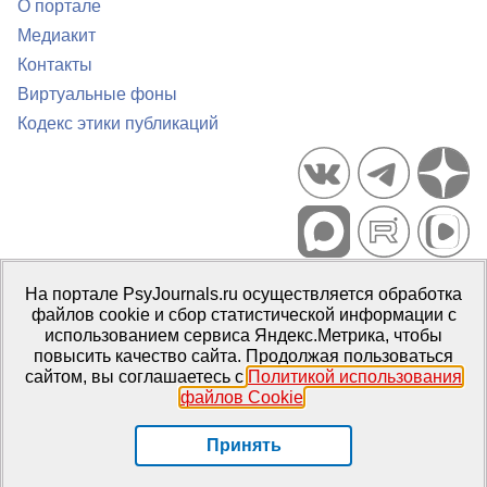
О портале
Медиакит
Контакты
Виртуальные фоны
Кодекс этики публикаций
Портал психологических изданий PsyJournals.ru, 2007–2026
На портале PsyJournals.ru осуществляется обработка
Правила использования материалов
файлов cookie и сбор статистической информации с
Свидетельство регистрации СМИ
Эл № ФС77-66447 от 14 июля
использованием сервиса Яндекс.Метрика, чтобы
2016 г.
повысить качество сайта. Продолжая пользоваться
сайтом, вы соглашаетесь с
Политикой использования
Издатель:
ФГБОУ ВО МГППУ
файлов Cookie
.
Репозиторий открытого доступа
Принять