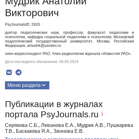
Мудрик Анатолий
Викторович
PsyJournalsID: 2920
доктор педагогических наук, профессор, факультет педагогики и
психологии, кафедра социальной педагогики и психологии, Московский
педагогический государственный университет, Москва, Российская
Федерация, amudrik@yandex.ru
член-корреспондент РАО, Член редколлегии журнала «Известия РАО».
Дата последнего обновления: 06.06.2024
Меню раздела
Публикации
Публикации в журналах
портала PsyJournals.ru
1
Серякова С.Б., Леванова Е.А., Мудрик А.В., Пушкарева
Т.В., Баскакова Я.А., Звонова Е.В.