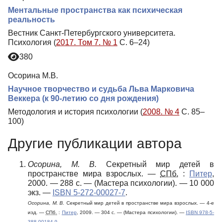
Ментальные пространства как психическая
реальность
Вестник Санкт-Петербургского университета.
Психология (
2017. Том 7. № 1
С. 6–24)
380
Осорина М.В.
Научное творчество и судьба Льва Марковича
Веккера (к 90-летию со дня рождения)
Методология и история психологии (
2008. № 4
С. 85–
100)
Другие публикации автора
Осорина, М. В.
Секретный мир детей в
пространстве мира взрослых. —
СПб.
:
Питер
,
2000. — 288 с. — (Мастера психологии). —
10 000
экз.
—
ISBN 5-272-00027-7
.
Осорина, М. В.
Секретный мир детей в пространстве мира взрослых. — 4-е
изд. —
СПб.
:
Питер
, 2009. — 304 с. — (Мастера психологии). —
ISBN 978-5-
388-00184-9
.