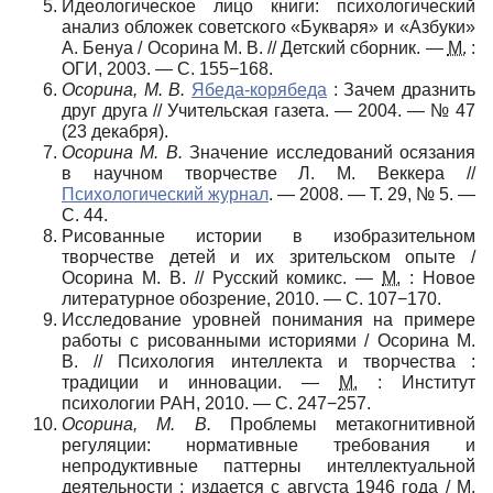
Идеологическое лицо книги: психологический
анализ обложек советского «Букваря» и «Азбуки»
А. Бенуа / Осорина М. В. // Детский сборник. —
М.
:
ОГИ, 2003. — С. 155−168.
Осорина, М. В.
Ябеда-корябеда
: Зачем дразнить
друг друга // Учительская газета. — 2004. — № 47
(23 декабря).
Осорина М. В.
Значение исследований осязания
в научном творчестве Л. М. Веккера //
Психологический журнал
. — 2008. —
Т. 29
,
№ 5
. —
С. 44
.
Рисованные истории в изобразительном
творчестве детей и их зрительском опыте /
Осорина М. В. // Русский комикс. —
М.
: Новое
литературное обозрение, 2010. — С. 107−170.
Исследование уровней понимания на примере
работы с рисованными историями / Осорина М.
В. // Психология интеллекта и творчества :
традиции и инновации. —
М.
: Институт
психологии РАН, 2010. — С. 247−257.
Осорина, М. В.
Проблемы метакогнитивной
регуляции: нормативные требования и
непродуктивные паттерны интеллектуальной
деятельности : издается с августа 1946 года / М.