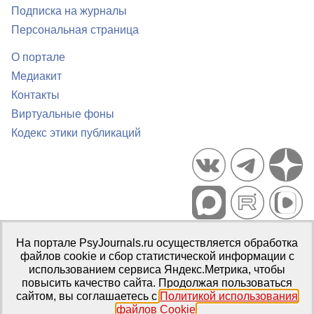
Подписка на журналы
Персональная страница
О портале
Медиакит
Контакты
Виртуальные фоны
Кодекс этики публикаций
Портал психологических изданий PsyJournals.ru, 2007–2026
На портале PsyJournals.ru осуществляется обработка
Правила использования материалов
файлов cookie и сбор статистической информации с
Свидетельство регистрации СМИ
Эл № ФС77-66447 от 14 июля
использованием сервиса Яндекс.Метрика, чтобы
2016 г.
повысить качество сайта. Продолжая пользоваться
сайтом, вы соглашаетесь с
Политикой использования
Издатель:
ФГБОУ ВО МГППУ
файлов Cookie
.