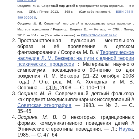
Осорина, М. В.
Секретный мир детей в пространстве мира взрослых. — 5-е
изд. —
СПб.
: Питер, 2013. — 368 с. — (Сам себе психолог). —
ISBN 978-5-
496-00596-8
.
Осорина, М. В.
Секретный мир детей в пространстве мира взрослых :
Мастера психологии / Редактор: Егерева Е.. — 6-е изд. —
СПб.
: Питер,
2017. — 304 с. — (Сам себе психолог). —
ISBN 978-5-496-01621-6
.
Пространственная пульсация ментального
образа и её проявления в детском
фантазировании / Осорина М. В. //
Теоретическое
наследие Л. М. Веккера: на пути к единой теории
психических процессов
: Материалы научного
симпозиума, посвященного 90-летию со дня
рождения Л. М. Веккера (21–22 октября 2008
года) / Отв. ред. М. А. Холодная и М. В.
Осорина. —
СПб.
, 2008. — С. 110−119.
Осорина М. В.
Современный детский фольклор
как предмет междисциплинарных исследований //
Советская этнография
. — 1983. —
№ 3
. —
С.
35−45
.
Осорина М. В.
О некоторых традиционных
формах коммуникативного поведения детей //
Этнические стереотипы поведения. —
Л.
:
Наука
,
1985. —
С. 47−64
.