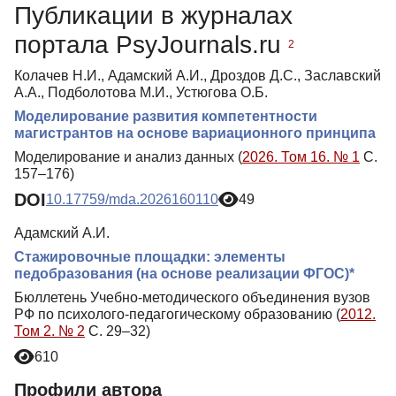
Публикации в журналах
Медиа-материалы
портала PsyJournals.ru
2
Колачев Н.И., Адамский А.И., Дроздов Д.С., Заславский
А.А., Подболотова М.И., Устюгова О.Б.
Моделирование развития компетентности
магистрантов на основе вариационного принципа
Моделирование и анализ данных (
2026. Том 16. № 1
С.
157–176)
DOI
10.17759/mda.2026160110
49
Адамский А.И.
Стажировочные площадки: элементы
педобразования (на основе реализации ФГОС)*
Бюллетень Учебно-методического объединения вузов
РФ по психолого-педагогическому образованию (
2012.
Том 2. № 2
С. 29–32)
610
Профили автора