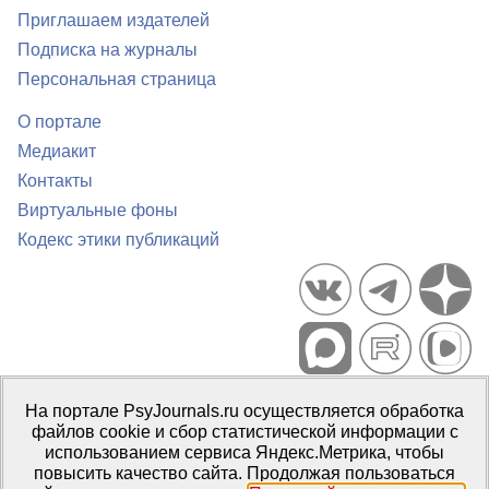
Приглашаем издателей
Подписка на журналы
Персональная страница
О портале
Медиакит
Контакты
Виртуальные фоны
Кодекс этики публикаций
Портал психологических изданий PsyJournals.ru, 2007–2026
На портале PsyJournals.ru осуществляется обработка
Правила использования материалов
файлов cookie и сбор статистической информации с
Свидетельство регистрации СМИ
Эл № ФС77-66447 от 14 июля
использованием сервиса Яндекс.Метрика, чтобы
2016 г.
повысить качество сайта. Продолжая пользоваться