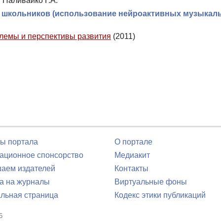
, Наливайко Г.А.
у школьников (использование нейроактивных музыкал
блемы и перспективы развития
(2011)
ы портала
О портале
ционное спонсорство
Медиакит
аем издателей
Контакты
а на журналы
Виртуальные фоны
льная страница
Кодекс этики публикаций
6