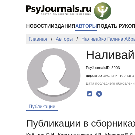
Перейти к основному содержанию
НОВОСТИ
ИЗДАНИЯ
АВТОРЫ
ПОДАТЬ РУКО
Главная
Авторы
Наливайко Галина Абр
Наливай
PsyJournalsID: 3903
директор школы-интерната 
Дата последнего обновления
Публикации
Публикации в сборниках