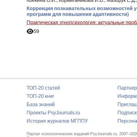
Коёкина О.И., Кормильчикова И.В., Мазорук Е.Д.
Коррекция познавательных возможностей 
программ для повышения адаптивности)
Практическая этнопсихология: актуальные про
59
ТОП-20 статей
Партнер
ТОП-20 книг
Информа
База знаний
Приглаш
Проекты PsyJournals.ru
Подписк
История журналов МГППУ
Персона
Портал психологических изданий PsyJournals.ru, 2007–202