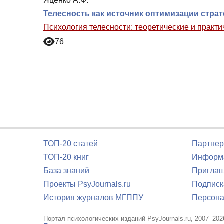
Яценко А.Ф.
Телесность как источник оптимизации страт
Психология телесности: теоретические и практ
76
ТОП-20 статей
Партнер
ТОП-20 книг
Информа
База знаний
Приглаш
Проекты PsyJournals.ru
Подписк
История журналов МГППУ
Персона
Портал психологических изданий PsyJournals.ru, 2007–202