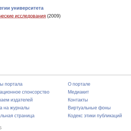
егии университета
ические исследования
(2009)
ы портала
О портале
ционное спонсорство
Медиакит
аем издателей
Контакты
а на журналы
Виртуальные фоны
льная страница
Кодекс этики публикаций
6