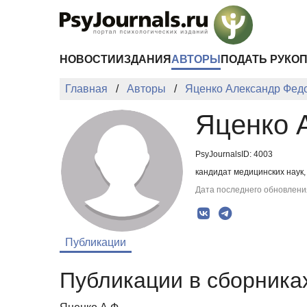
Перейти к основному содержанию
НОВОСТИ
ИЗДАНИЯ
АВТОРЫ
ПОДАТЬ РУКО
Главная
Авторы
Яценко Александр Фед
Яценко 
PsyJournalsID: 4003
кандидат медицинских наук,
Дата последнего обновления
Публикации
Публикации в сборниках