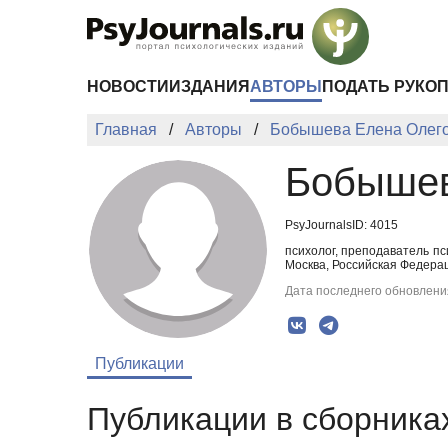
Перейти к основному содержанию
НОВОСТИ
ИЗДАНИЯ
АВТОРЫ
ПОДАТЬ РУКО
Главная
Авторы
Бобышева Елена Олег
Бобышев
PsyJournalsID: 4015
психолог, преподаватель п
Москва, Российская Федера
Дата последнего обновления
Публикации
Публикации в сборниках