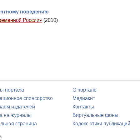
иантному поведению
временной России»
(2010)
ы портала
О портале
ционное спонсорство
Медиакит
аем издателей
Контакты
а на журналы
Виртуальные фоны
льная страница
Кодекс этики публикаций
6