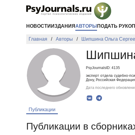
Перейти к основному содержанию
НОВОСТИ
ИЗДАНИЯ
АВТОРЫ
ПОДАТЬ РУКО
Главная
Авторы
Шипшина Ольга Серге
Шипшина
PsyJournalsID: 4135
эксперт отдела судебно-пс
Дону, Российская Федераци
Дата последнего обновления
Публикации
Публикации в сборниках