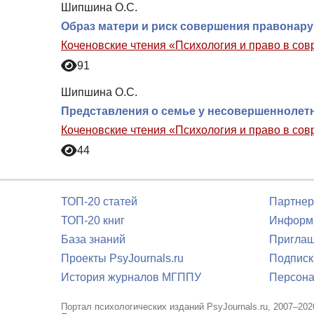
Шипшина О.С.
Образ матери и риск совершения правонар
Коченовские чтения «Психология и право в со
91
Шипшина О.С.
Представления о семье у несовершеннолет
Коченовские чтения «Психология и право в со
44
ТОП-20 статей
Партнер
ТОП-20 книг
Информа
База знаний
Приглаш
Проекты PsyJournals.ru
Подписк
История журналов МГППУ
Персона
Портал психологических изданий PsyJournals.ru, 2007–202