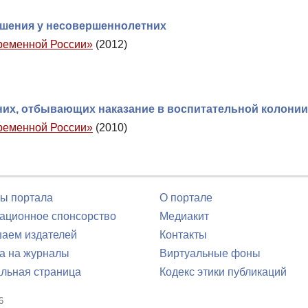
ушения у несовершеннолетних
временной России»
(2012)
них, отбывающих наказание в воспитательной колонии
временной России»
(2010)
ы портала
О портале
ционное спонсорство
Медиакит
аем издателей
Контакты
а на журналы
Виртуальные фоны
льная страница
Кодекс этики публикаций
6