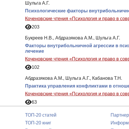
Шульга А.Г.
Психологические факторы внутрибольничн
Коченовские чтения «Психология и право в со
203
Букреев Н.В., Абдразякова А.М., Шульга А.Г.
Факторы внутрибольничной агрессии в пси
лечение
Коченовские чтения «Психология и право в со
102
Абдразякова А.М., Шульга А.Г., Кабанова Т.Н.
Практика управления конфликтами в отнош
Коченовские чтения «Психология и право в со
63
ТОП-20 статей
Партнер
ТОП-20 книг
Информа