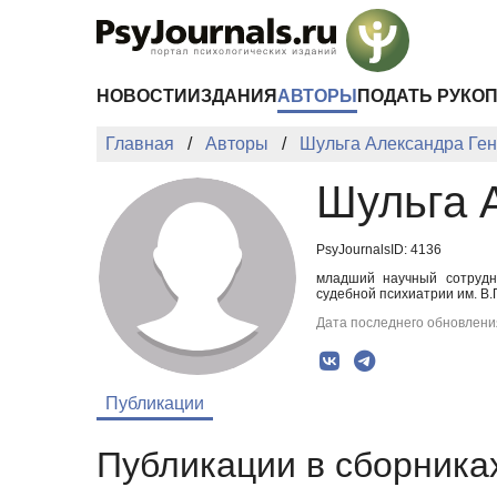
Перейти к основному содержанию
НОВОСТИ
ИЗДАНИЯ
АВТОРЫ
ПОДАТЬ РУКО
Главная
Авторы
Шульга Александра Ге
Шульга 
PsyJournalsID: 4136
младший научный сотрудни
судебной психиатрии им. В.
Дата последнего обновления
Публикации
Публикации в сборниках