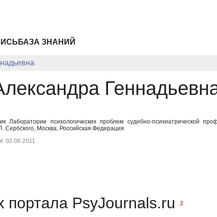
ПИСЬ
БАЗА ЗНАНИЙ
ннадьевна
Александра Геннадьевн
к Лаборатории психологических проблем судебно-психиатрической проф
П. Сербского, Москва, Российская Федерация
: 02.06.2011
 портала PsyJournals.ru
3