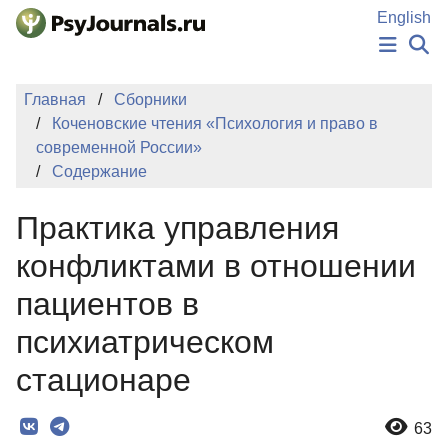
Перейти к основному содержанию
English
НОВОСТИ
Главная
Сборники
ИЗДАНИЯ
Коченовские чтения «Психология и право в
АВТОРЫ
современной России»
ПОДАТЬ РУКОПИСЬ
Содержание
БАЗА ЗНАНИЙ
КЛЮЧЕВЫЕ СЛОВА
Практика управления
Регистрация
Вход
конфликтами в отношении
пациентов в
психиатрическом
стационаре
63