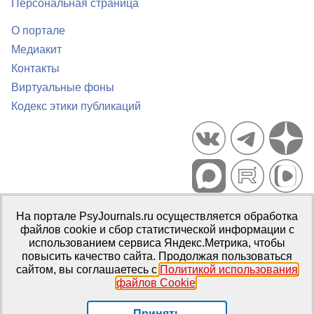
Персональная страница
О портале
Медиакит
Контакты
Виртуальные фоны
Кодекс этики публикаций
Портал психологических изданий PsyJournals.ru, 2007–2026
На портале PsyJournals.ru осуществляется обработка
Правила использования материалов
файлов cookie и сбор статистической информации с
Свидетельство регистрации СМИ
Эл № ФС77-66447 от 14 июля
использованием сервиса Яндекс.Метрика, чтобы
2016 г.
повысить качество сайта. Продолжая пользоваться
сайтом, вы соглашаетесь с
Политикой использования
Издатель:
ФГБОУ ВО МГППУ
файлов Cookie
.
Репозиторий открытого доступа
Принять