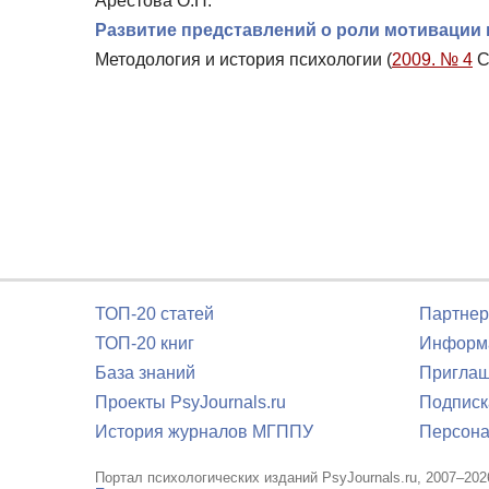
Арестова О.Н.
Развитие представлений о роли мотивации 
Методология и история психологии (
2009. № 4
С
ТОП-20 статей
Партнер
ТОП-20 книг
Информа
База знаний
Приглаш
Проекты PsyJournals.ru
Подписк
История журналов МГППУ
Персона
Портал психологических изданий PsyJournals.ru, 2007–202