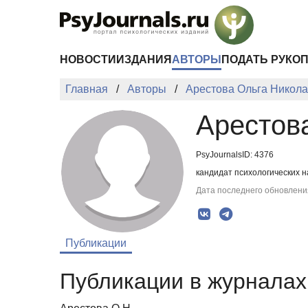
Перейти к основному содержанию
НОВОСТИ
ИЗДАНИЯ
АВТОРЫ
ПОДАТЬ РУКО
Главная
Авторы
Арестова Ольга Никол
Арестов
PsyJournalsID: 4376
кандидат психологических н
Дата последнего обновления
Публикации
Публикации в журналах 