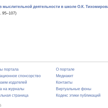
в мыслительной деятельности в школе О.К. Тихомиров
. 95–107)
ы портала
О портале
ционное спонсорство
Медиакит
аем издателей
Контакты
а на журналы
Виртуальные фоны
льная страница
Кодекс этики публикаций
6