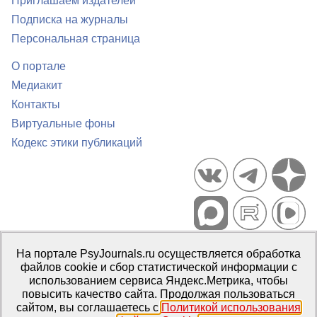
Приглашаем издателей
Подписка на журналы
Персональная страница
О портале
Медиакит
Контакты
Виртуальные фоны
Кодекс этики публикаций
Портал психологических изданий PsyJournals.ru, 2007–2026
На портале PsyJournals.ru осуществляется обработка
Правила использования материалов
файлов cookie и сбор статистической информации с
Свидетельство регистрации СМИ
Эл № ФС77-66447 от 14 июля
использованием сервиса Яндекс.Метрика, чтобы
2016 г.
повысить качество сайта. Продолжая пользоваться
сайтом, вы соглашаетесь с
Политикой использования
Издатель:
ФГБОУ ВО МГППУ