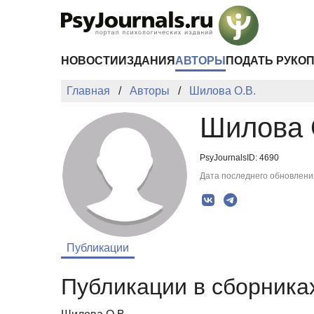
Перейти к основному содержанию
НОВОСТИ
ИЗДАНИЯ
АВТОРЫ
ПОДАТЬ РУКО
Главная
Авторы
Шилова О.В.
Шилова 
PsyJournalsID: 4690
Дата последнего обновления
Публикации
Публикации в сборниках