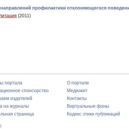
з направлений профилактики отклоняющегося поведени
литация
(2011)
ы портала
О портале
ционное спонсорство
Медиакит
аем издателей
Контакты
а на журналы
Виртуальные фоны
льная страница
Кодекс этики публикаций
6