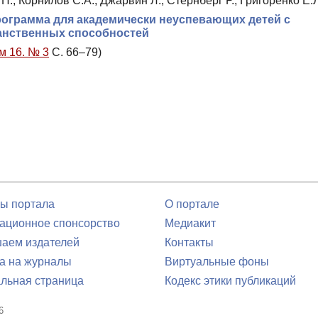
 Н., Корнилов С.А., Джарвин Л., Стернберг Р., Григоренко Е.
рограмма для академически неуспевающих детей с
анственных способностей
м 16. № 3
С. 66–79)
ы портала
О портале
ционное спонсорство
Медиакит
аем издателей
Контакты
а на журналы
Виртуальные фоны
льная страница
Кодекс этики публикаций
6