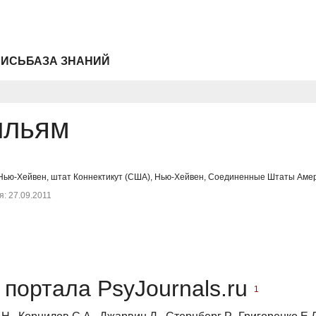
ПИСЬ
БАЗА ЗНАНИЙ
ильям
 Нью-Хейвен, штат Коннектикут (США), Нью-Хейвен, Соединенные Штаты Амери
: 27.09.2011
портала PsyJournals.ru
1