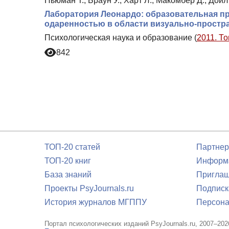
Ньюман Т., Браун У., Харт Л., Макомбер Д., Дойл
Лаборатория Леонардо: образовательная п
одаренностью в области визуально-простр
Психологическая наука и образование (
2011. То
842
ТОП-20 статей
Партнер
ТОП-20 книг
Информа
База знаний
Приглаш
Проекты PsyJournals.ru
Подписк
История журналов МГППУ
Персона
Портал психологических изданий PsyJournals.ru, 2007–202