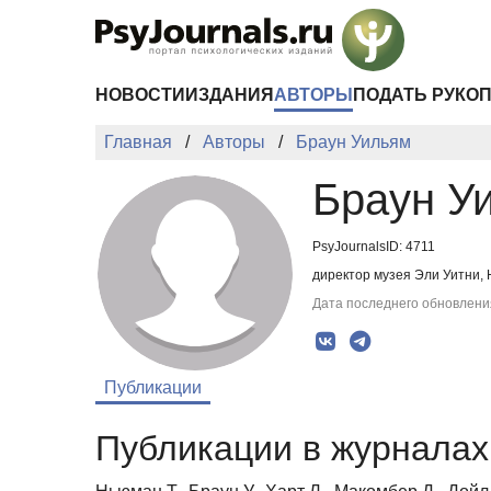
Перейти к основному содержанию
НОВОСТИ
ИЗДАНИЯ
АВТОРЫ
ПОДАТЬ РУКО
Главная
Авторы
Браун Уильям
Браун У
PsyJournalsID: 4711
директор музея Эли Уитни,
Дата последнего обновления
Публикации
Публикации в журналах 