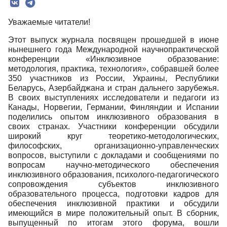
Редколлегия
Уважаемые читатели!
Редакционная политика
Этот выпуск журнала посвящен прошедшей в июне
Индексирование
нынешнего года Международной научно­практической
конференции «Инклюзивное образование:
Для авторов
методология, практика, технология», со­бравшей более
350 участников из России, Украины, Республики
Рубрики
Беларусь, Азербайджана и стран дальнего зарубежья.
Препринты
В своих выступлениях исследователи и педагоги из
Канады, Норвегии, Гер­мании, Финляндии и Испании
Подписка
поделились опытом инклюзивного образования в
своих странах. Участники конференции обсудили
Контакты
широкий круг теоретико-методологических,
философских, организационно-управленческих
вопросов, выступили с докладами и сообщениями по
вопросам научно-методического обеспечения
инклюзивного образования, психолого-педагогического
сопро­вождения субъектов инклюзивного
образовательного процесса, подготовки кадров для
обеспече­ния инклюзивной практики и обсудили
имеющийся в мире положительный опыт. В сборник,
выпу­щенный по итогам этого форума, вошли