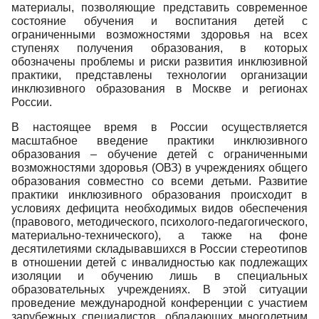
материалы, позволяющие представить современное
со­стояние обучения и воспитания детей с
ограниченными возможностями здоровья на всех
ступенях получения образования, в которых
обозначены проблемы и риски развития инклюзивной
практи­ки, представлены технологии организации
инклюзивного образования в Москве и регионах
России.
В настоящее время в России осуществляется
масштабное введение практики инклюзивно­го
образования – обучение детей с ограниченными
возможностями здоровья (ОВЗ) в учреждени­ях общего
образования совместно со всеми детьми. Развитие
практики инклюзивного образова­ния происходит в
условиях дефицита необходимых видов обеспечения
(правового, методическо­го, психолого-педагогического,
материально-технического), а также на фоне
десятилетиями скла­дывавшихся в России стереотипов
в отношении детей с инвалидностью как подлежащих
изоляции и обучению лишь в специальных
образовательных учреждениях. В этой ситуации
проведение меж­дународной конференции с участием
зарубежных специалистов, обладающих многолетним