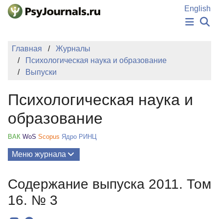
Перейти к основному содержанию
English
НОВОСТИ
Главная
Журналы
ИЗДАНИЯ
Психологическая наука и образование
АВТОРЫ
Выпуски
ПОДАТЬ РУКОПИСЬ
БАЗА ЗНАНИЙ
Психологическая наука и
КЛЮЧЕВЫЕ СЛОВА
Регистрация
Вход
образование
ВАК
WoS
Scopus
Ядро РИНЦ
Меню журнала
Выпуски
Содержание выпуска 2011. Том
О Журнале
16. № 3
Миссия