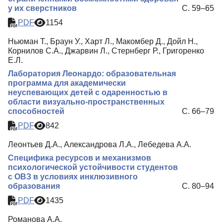
у их сверстников
С. 59–65
PDF
1154
Ньюман Т., Браун У., Харт Л., Макомбер Д., Дойл Н.,
Корнилов С.А., Джарвин Л., Стернберг Р., Григоренко
Е.Л.
Лаборатория Леонардо: образовательная
программа для академически
неуспевающих детей с одаренностью в
области визуально-пространственных
способностей
С. 66–79
PDF
842
Леонтьев Д.А., Александрова Л.А., Лебедева А.А.
Специфика ресурсов и механизмов
психологической устойчивости студентов
с ОВЗ в условиях инклюзивного
образования
С. 80–94
PDF
1435
Романова А.А.