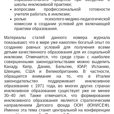
школы инклюзив­ной практики;
вопросами профессиональной готовности
учителя работать в инклюзии;
ролью психолого-медико-педагогической
комиссии в создании условий для включающей
прак­тики образования.
Материалы статей данного номера журнала
показывают, что в мире уже накоплен богатый опыт по
созданию равных условий для получения всеми
детьми качественного образования для их со­циальной
инклюзии. Отмечается, что среди стран с наиболее
совершенными законодательствами можно выделить
Канаду, Кипр, Данию, Бельгию, ЮАР, Испанию,
Швецию, США и Великобританию. В частности,
обращается внимание на то, что в Италии
законодательство поддерживает инклюзив­ное
образование с 1971 года, во многих других странах
инклюзивное образование существует уже не менее
30–40 лет. Также отмечается, что формирование
инклюзивного образования является стратегическим
направлением Детского фонда ООН (ЮНИСЕФ).
Именно эта тема станет централь­ной на конференции