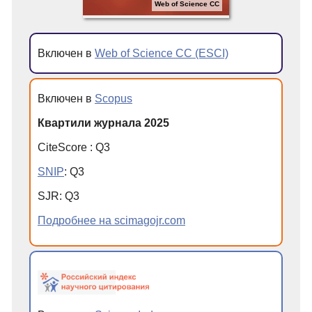
Web of Science CC
Включен в
Web of Science CC (ESCI)
Включен в
Scopus
Квартили журнала 2025
CiteScore
:
Q
3
SNIP
:
Q
3
SJR
:
Q
3
Подробнее на scimagojr.com