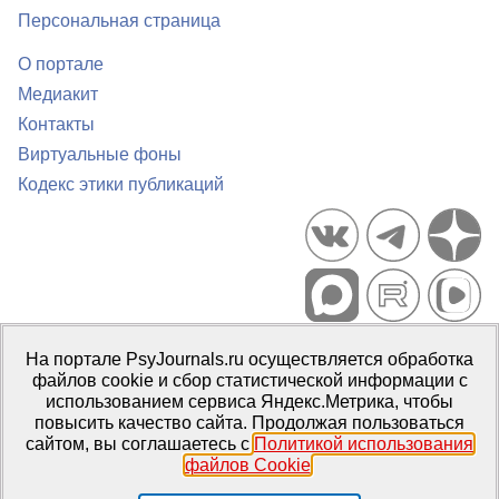
Персональная страница
О портале
Медиакит
Контакты
Виртуальные фоны
Кодекс этики публикаций
Портал психологических изданий PsyJournals.ru, 2007–2026
На портале PsyJournals.ru осуществляется обработка
Правила использования материалов
файлов cookie и сбор статистической информации с
Свидетельство регистрации СМИ
Эл № ФС77-66447 от 14 июля
использованием сервиса Яндекс.Метрика, чтобы
2016 г.
повысить качество сайта. Продолжая пользоваться
сайтом, вы соглашаетесь с
Политикой использования
Издатель:
ФГБОУ ВО МГППУ
файлов Cookie
.
Репозиторий открытого доступа