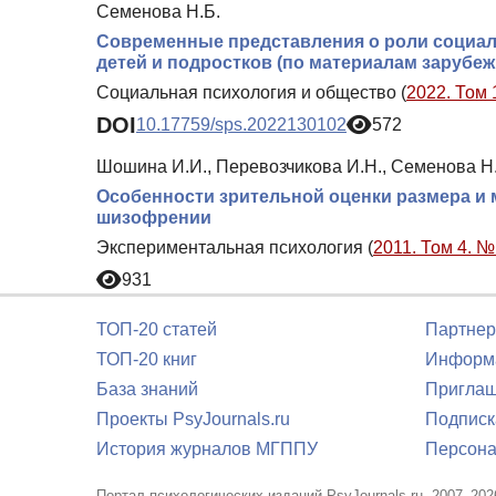
Семенова Н.Б.
Современные представления о роли социал
детей и подростков (по материалам зарубе
Социальная психология и общество (
2022. Том 
DOI
10.17759/sps.2022130102
572
Шошина И.И., Перевозчикова И.Н., Семенова Н
Особенности зрительной оценки размера и 
шизофрении
Экспериментальная психология (
2011. Том 4. №
931
ТОП-20 статей
Партнер
ТОП-20 книг
Информа
База знаний
Приглаш
Проекты PsyJournals.ru
Подписк
История журналов МГППУ
Персона
Портал психологических изданий PsyJournals.ru, 2007–202