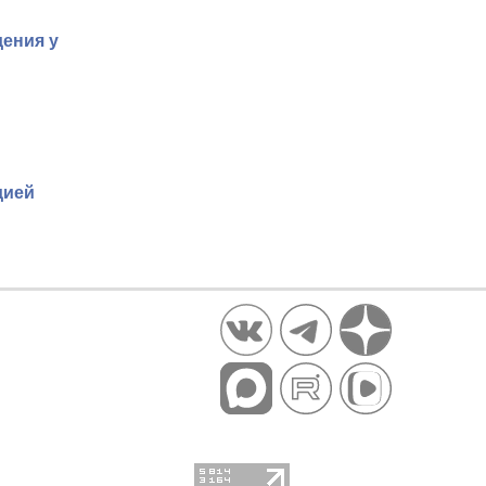
ения у
дией