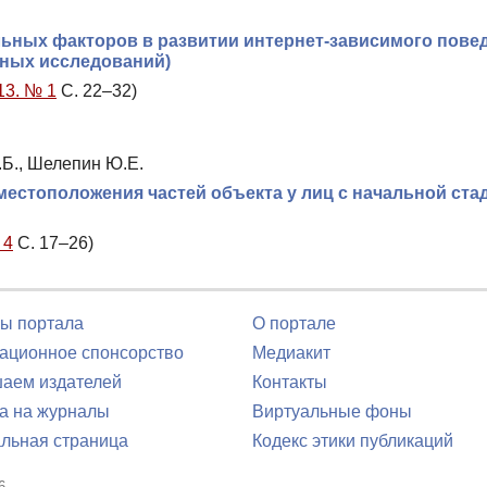
ьных факторов в развитии интернет-зависимого повед
жных исследований)
13. № 1
С. 22–32)
.Б., Шелепин Ю.Е.
местоположения частей объекта у лиц с начальной ста
 4
С. 17–26)
ы портала
О портале
ционное спонсорство
Медиакит
аем издателей
Контакты
а на журналы
Виртуальные фоны
льная страница
Кодекс этики публикаций
6